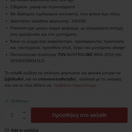
Σιδερένιο, μασίφ και στραντζαριστό
Με ιδιαίτερου σχεδιασμού κουπαστή, που φτάνει έως πίσω
Διαστάσεις καλαθιού φόρτωσης: 100Χ90
Premium ματ μαύρο σαγρέ φινίρισμα, με απεριόριστη αντοχή
στις γρατζουνιές και στα χτυπήματα
Κάνει το όχημά σας ασφαλέστερο, προσφέροντας προστασία
και, ταυτόχρονα, προσθέτει στυλ, λόγω του μοντέρνου design
Πιστοποιητικό ποιότητας
TUV
AUSTRIA
ISO
9001:2015 (No
20100183004112)
Το καλάθι αυξάνει τις επιλογές φόρτωσης και φυσικά μπορεί να
ξεβιδωθεί
, και να
επανατοποθετηθεί
, ανάλογα με τις ανάγκες
σας και το πώς θέλετε να
...Διαβάστε περισσότερα
Διαθέσιμο
ROLL-
Προσθήκη στο καλάθι
BAR
RB
Add to wishlist
430BAS