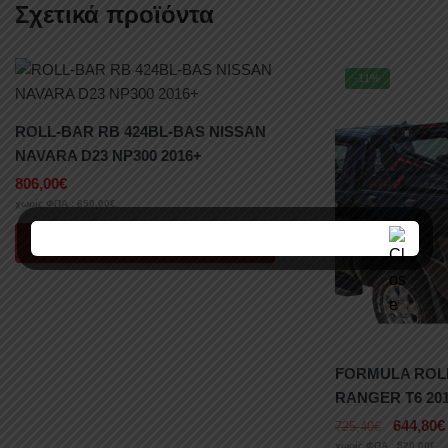
Σχετικά προϊόντα
-11%
ROLL-BAR RB 424BL-BAS NISSAN
NAVARA D23 NP300 2016+
806,00
€
χωρίς ΦΠΑ :
650,00
€
Προσθήκη στο καλάθι
FORMULA ROLL
RANGER T6 2012
644,80
€
725,40
€
χωρίς ΦΠΑ :
520,00
€