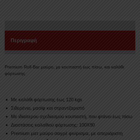
ISUZU
D-
MAX
2012+
&
Περιγραφή
2016+
ποσότητα
Premium Roll-Bar μαύρο, με κουπαστή έως πίσω, και καλάθι
φόρτωσης
Με καλάθι φόρτωσης έως 120 kgs
Σιδερένιο, μασίφ και στραντζαριστό
Με ιδιαίτερου σχεδιασμού κουπαστή, που φτάνει έως πίσω
Διαστάσεις καλαθιού φόρτωσης: 100Χ90
Premium ματ μαύρο σαγρέ φινίρισμα, με απεριόριστη