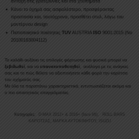
αντοχή στις γρατζουνιές και στα χτυπήματα
Κάνει το όχημά σας ασφαλέστερο, προσφέροντας
προστασία και, ταυτόχρονα, προσθέτει στυλ, λόγω του
μοντέρνου design
Πιστοποιητικό ποιότητας
TUV
AUSTRIA
ISO
9001:2015 (No
20100183004112)
Το καλάθι αυξάνει τις επιλογές φόρτωσης και φυσικά μπορεί να
ξεβιδωθεί
, και να
επανατοποθετηθεί
, ανάλογα με τις ανάγκες
σας και το πώς θέλετε να αξιοποιήσετε κάθε φορά την καρότσα
του οχήματός σας.
Με όλα τα παραπάνω χαρακτηριστικά, εντυπωσιάζεται ακόμα και
ο πιο απαιτητικός επαγγελματίας.
Κατηγορίες:
D-MAX 2012+ & 2016+ (face lift)
,
ROLL-BARS
ΚΑΡΟΤΣΑΣ
,
ΜΑΡΚΑ ΑΥΤΟΚΙΝΗΤΟΥ
,
ISUZU