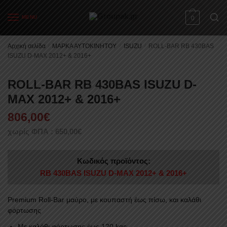
Skip
Skip
to
to
MENU
0
navigation
content
Αρχική σελίδα
/
ΜΑΡΚΑ ΑΥΤΟΚΙΝΗΤΟΥ
/
ISUZU
/
ROLL-BAR RB 430BAS
ISUZU D-MAX 2012+ & 2016+
ROLL-BAR RB 430BAS ISUZU D-
MAX 2012+ & 2016+
806,00
€
χωρίς ΦΠΑ :
650,00
€
Κωδικός προϊόντος:
RB 430BAS ISUZU D-MAX 2012+ & 2016+
Premium Roll-Bar μαύρο, με κουπαστή έως πίσω, και καλάθι
φόρτωσης
Με καλάθι φόρτωσης έως 120 kgs