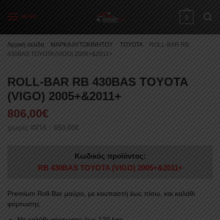
Skip
Skip
to
to
MENU
0
navigation
content
Αρχική σελίδα
/
ΜΑΡΚΑ ΑΥΤΟΚΙΝΗΤΟΥ
/
TOYOTA
/
ROLL-BAR RB
430BAS TOYOTA (VIGO) 2005+&2011+
ROLL-BAR RB 430BAS TOYOTA
(VIGO) 2005+&2011+
806,00
€
χωρίς ΦΠΑ :
650,00
€
Κωδικός προϊόντος:
RB 430BAS TOYOTA (VIGO) 2005+&2011+
Premium Roll-Bar μαύρο, με κουπαστή έως πίσω, και καλάθι
φόρτωσης
Με καλάθι φόρτωσης έως 120 kgs