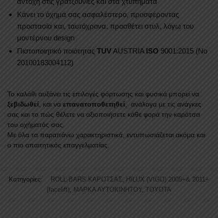
αντοχή στις γρατζουνιές και στα χτυπήματα
Κάνει το όχημά σας ασφαλέστερο, προσφέροντας
προστασία και, ταυτόχρονα, προσθέτει στυλ, λόγω του
μοντέρνου design
Πιστοποιητικό ποιότητας
TUV
AUSTRIA
ISO
9001:2015 (No
20100183004112)
Το καλάθι αυξάνει τις επιλογές φόρτωσης και φυσικά μπορεί να
ξεβιδωθεί
, και να
επανατοποθετηθεί
, ανάλογα με τις ανάγκες
σας και το πώς θέλετε να αξιοποιήσετε κάθε φορά την καρότσα
του οχήματός σας.
Με όλα τα παραπάνω χαρακτηριστικά, εντυπωσιάζεται ακόμα και
ο πιο απαιτητικός επαγγελματίας.
Κατηγορίες:
ROLL-BARS ΚΑΡΟΤΣΑΣ
,
HILUX (VIGO) 2005+& 2011+
(facelift)
,
ΜΑΡΚΑ ΑΥΤΟΚΙΝΗΤΟΥ
,
TOYOTA