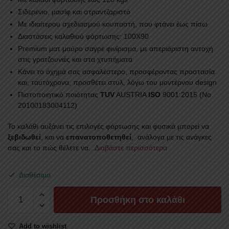
Σιδερένιο, μασίφ και στραντζαριστό
Με ιδιαίτερου σχεδιασμού κουπαστή, που φτάνει έως πίσω
Διαστάσεις καλαθιού φόρτωσης: 100Χ90
Premium ματ μαύρο σαγρέ φινίρισμα, με απεριόριστη αντοχή
στις γρατζουνιές και στα χτυπήματα
Κάνει το όχημά σας ασφαλέστερο, προσφέροντας προστασία
και, ταυτόχρονα, προσθέτει στυλ, λόγω του μοντέρνου design
Πιστοποιητικό ποιότητας
TUV
AUSTRIA
ISO
9001:2015 (No
20100183004112)
Το καλάθι αυξάνει τις επιλογές φόρτωσης και φυσικά μπορεί να
ξεβιδωθεί
, και να
επανατοποθετηθεί
, ανάλογα με τις ανάγκες
σας και το πώς θέλετε να
...Διαβάστε περισσότερα
Διαθέσιμο
ROLL-
Προσθήκη στο καλάθι
BAR
RB
Add to wishlist
430BAS