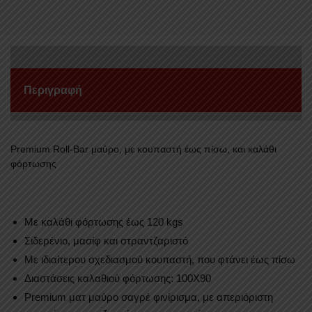
TOYOTA
(VIGO)
2005+&2011+
ποσότητα
Περιγραφή
Premium Roll-Bar μαύρο, με κουπαστή έως πίσω, και καλάθι
φόρτωσης
Με καλάθι φόρτωσης έως 120 kgs
Σιδερένιο, μασίφ και στραντζαριστό
Με ιδιαίτερου σχεδιασμού κουπαστή, που φτάνει έως πίσω
Διαστάσεις καλαθιού φόρτωσης: 100Χ90
Premium ματ μαύρο σαγρέ φινίρισμα, με απεριόριστη