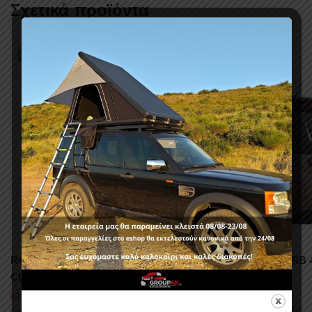
Σχετικά προϊόντα
-24%
ROLL-BAR RB 423BL MERCEDES X-
ROLL-BAR RB 
CLASS 2017+
2006-2012
403,00
€
725,40
€
531,96
€
χωρίς ΦΠΑ :
325,00
€
χωρίς ΦΠΑ :
585,00
€