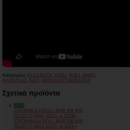
Κατηγορίες:
FULLBACK 2016+
,
ROLL-BARS
ΚΑΡΟΤΣΑΣ
,
FIAT
,
ΜΑΡΚΑ ΑΥΤΟΚΙΝΗΤΟΥ
Σχετικά προϊόντα
-11%