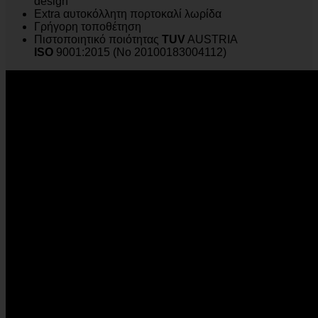
design
Extra αυτοκόλλητη πορτοκαλί λωρίδα
Γρήγορη τοποθέτηση
Πιστοποιητικό ποιότητας
TUV
AUSTRIA
ISO
9001:2015 (No 20100183004112)