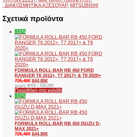
ΔΙΑΚΟΣΜΗΤΙΚΑ ΑΞΕΣΟΥΑΡ
,
MITSUBISHI
Σχετικά προϊόντα
-11%
FORMULA ROLL-BAR RB 450 FORD
RANGER T6 2012+, T7 2017+ & T8 2020+
725,40
€
644,80
€
χωρίς ΦΠΑ :
520,00
€
Προσθήκη στο καλάθι
-11%
FORMULA ROLL-BAR RB 450 ISUZU D-
MAX 2021+
725,40
€
644,80
€