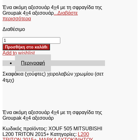
Ένα ακόμη αξεσουάρ 4χ4 με τη σφραγίδα της
Groupak 4χ4 αξεσουάρ
...Διαβάστε
περισσότερα
Διαθέσιμο
ΣΚΑΦΑΚΙΑ
(ΧΟΥΦΤΕΣ)
Προσθήκη στο καλάθι
ΧΕΙΡΟΛΑΒΩΝ
Add to wishlist
XOUF
505
Περιγραφή
MITSUBISHI
L200
Σκαφάκια (χούφτες) χειρολαβών χρωμίου
(σετ
TRITON
4τμχ)
2015+
ποσότητα
Ένα ακόμη αξεσουάρ 4χ4 με τη σφραγίδα της
Groupak 4χ4 αξεσουάρ
Κωδικός προϊόντος:
XOUF 505 MITSUBISHI
L200 TRITON 2015+
Κατηγορίες:
L200
TRITON 2015+
,
ΜΑΡΚΑ ΑΥΤΟΚΙΝΗΤΟΥ
,