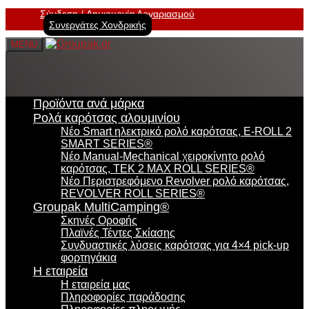
Σύνδεση
Δημιουργία Λογαριασμού
Συνεργάτες Χονδρικής
MENU
Προϊόντα ανά μάρκα
Ρολά καρότσας αλουμινίου
Νέο Smart ηλεκτρικό ρολό καρότσας, E-ROLL 2
SMART SERIES®
Νέο Manual-Mechanical χειροκίνητο ρολό
καρότσας, TEK 2 MAX ROLL SERIES®
Νέο Περιστρεφόμενο Revolver ρολό καρότσας,
REVOLVER ROLL SERIES®
Groupak MultiCamping®
Σκηνές Οροφής
Πλαϊνές Τέντες Σκίασης
Συνδυαστικές λύσεις καρότσας για 4×4 pick-up
φορτηγάκια
Η εταιρεία
Η εταιρεία μας
Πληροφορίες παράδοσης