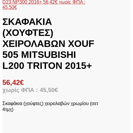
D23 NP300 2016+
56,42
€
χωρίς ΦΠΑ :
45,50
€
ΣΚΑΦΑΚΙΑ
(ΧΟΥΦΤΕΣ)
ΧΕΙΡΟΛΑΒΩΝ XOUF
505 MITSUBISHI
L200 TRITON 2015+
56,42
€
χωρίς ΦΠΑ :
45,50
€
Σκαφάκια (χούφτες) χειρολαβών χρωμίου
(σετ
4τμχ)