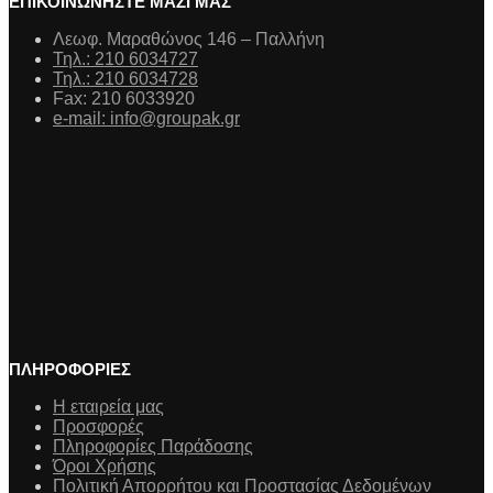
ΕΠΙΚΟΙΝΩΝΗΣΤΕ ΜΑΖΙ ΜΑΣ
Λεωφ. Μαραθώνος 146 – Παλλήνη
Τηλ.: 210 6034727
Τηλ.: 210 6034728
Fax: 210 6033920
e-mail: info@groupak.gr
ΠΛΗΡΟΦΟΡΙΕΣ
Η εταιρεία μας
Προσφορές
Πληροφορίες Παράδοσης
Όροι Χρήσης
Πολιτική Απορρήτου και Προστασίας Δεδομένων