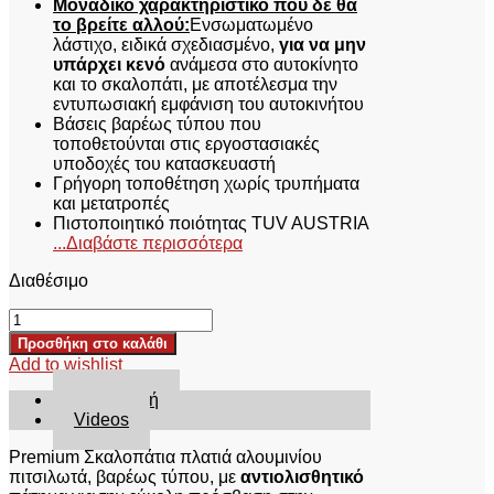
Μοναδικό χαρακτηριστικό που δε θα
το βρείτε αλλού:
Ενσωματωμένο
λάστιχο, ειδικά σχεδιασμένο,
για να μην
υπάρχει κενό
ανάμεσα στο αυτοκίνητο
και το σκαλοπάτι, με αποτέλεσμα την
εντυπωσιακή εμφάνιση του αυτοκινήτου
Βάσεις βαρέως τύπου που
τοποθετούνται στις εργοστασιακές
υποδοχές του κατασκευαστή
Γρήγορη τοποθέτηση χωρίς τρυπήματα
και μετατροπές
Πιστοποιητικό ποιότητας TUV AUSTRIA
...Διαβάστε περισσότερα
Διαθέσιμο
ΣΚΑΛΟΠΑΤΙΑ
SKA
Προσθήκη στο καλάθι
224AL
Add to wishlist
ISUZU
D-
Περιγραφή
MAX
Videos
2012+
&
Premium Σκαλοπάτια πλατιά αλουμινίου
2016+/EXTRA-
πιτσιλωτά, βαρέως τύπου, με
αντιολισθητικό