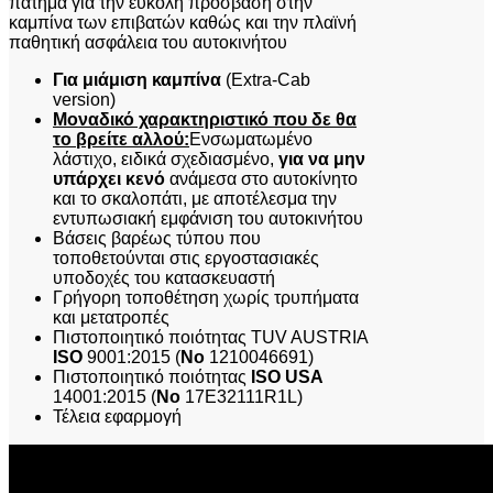
CAB
πάτημα για την εύκολη πρόσβαση στην
ποσότητα
καμπίνα των επιβατών καθώς και την πλαϊνή
παθητική ασφάλεια του αυτοκινήτου
Για μιάμιση καμπίνα
(Extra-Cab
version)
Μοναδικό χαρακτηριστικό που δε θα
το βρείτε αλλού:
Ενσωματωμένο
λάστιχο, ειδικά σχεδιασμένο,
για να μην
υπάρχει κενό
ανάμεσα στο αυτοκίνητο
και το σκαλοπάτι, με αποτέλεσμα την
εντυπωσιακή εμφάνιση του αυτοκινήτου
Βάσεις βαρέως τύπου που
τοποθετούνται στις εργοστασιακές
υποδοχές του κατασκευαστή
Γρήγορη τοποθέτηση χωρίς τρυπήματα
και μετατροπές
Πιστοποιητικό ποιότητας TUV AUSTRIA
ISO
9001:2015 (
No
1210046691)
Πιστοποιητικό ποιότητας
ISO USA
14001:2015 (
No
17E32111R1L)
Τέλεια εφαρμογή