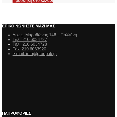
Προσθήκη στο καλάθι
ΕΠΙΚΟΙΝΩΝΗΣΤΕ ΜΑΖΙ ΜΑΣ
Λεωφ. Μαραθώνος 146 – Παλλήνη
Τηλ.: 210 6034727
Τηλ.: 210 6034728
Fax: 210 6033920
e-mail: info@groupak.gr
ΠΛΗΡΟΦΟΡΙΕΣ