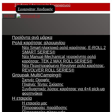
Σύνδεση
Δημιουργία Λογαριασμού
Συνεργάτες Χονδρικής
MENU
Προϊόντα ανά μάρκα
Ρολά καρότσας αλουμινίου
Νέο Smart ηλεκτρικό ρολό καρότσας, E-ROLL 2
SMART SERIES®
Νέο Manual-Mechanical χειροκίνητο ρολό
καρότσας, TEK 2 MAX ROLL SERIES®
Νέο Περιστρεφόμενο Revolver ρολό καρότσας,
REVOLVER ROLL SERIES®
Groupak MultiCamping®
Σκηνές Οροφής
Πλαϊνές Τέντες Σκίασης
Συνδυαστικές λύσεις καρότσας για 4×4 pick-up
φορτηγάκια
Η εταιρεία
Η εταιρεία μας
Πληροφορίες παράδοσης