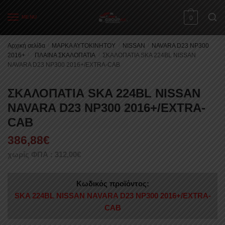
Skip
Skip
to
to
MENU
0
navigation
content
Αρχική σελίδα
/
ΜΑΡΚΑ ΑΥΤΟΚΙΝΗΤΟΥ
/
NISSAN
/
NAVARA D23 NP300
2016+
/
ΠΛΑΙΝΑ ΣΚΑΛΟΠΑΤΙΑ
/
ΣΚΑΛΟΠΑΤΙΑ SKA 224BL NISSAN
NAVARA D23 NP300 2016+/EXTRA-CAB
ΣΚΑΛΟΠΑΤΙΑ SKA 224BL NISSAN
NAVARA D23 NP300 2016+/EXTRA-
CAB
386,88
€
χωρίς ΦΠΑ :
312,00
€
Κωδικός προϊόντος:
SKA 224BL NISSAN NAVARA D23 NP300 2016+/EXTRA-
CAB