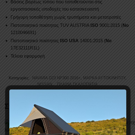
Βάσεις βαρέως τύπου που τοποθετούνται στις
εργοστασιακές υποδοχές του κατασκευαστή
Γρήγορη τοποθέτηση χωρίς τρυπήματα και μετατροπές
Πιστοποιητικό ποιότητας TUV AUSTRIA
ISO
9001:2015 (
No
1210046691)
Πιστοποιητικό ποιότητας
ISO USA
14001:2015 (
No
17E32111R1L)
Τέλεια εφαρμογή
Κατηγορίες:
NAVARA D23 NP300 2016+
,
ΜΑΡΚΑ ΑΥΤΟΚΙΝΗΤΟΥ
,
NISSAN
,
ΠΛΑΙΝΑ ΣΚΑΛΟΠΑΤΙΑ
Σχετικά προϊόντα
-11%