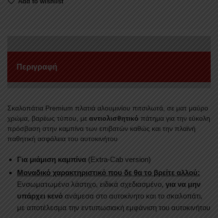
Add to wishlist
NISSAN
NAVARA
D23
NP300
2016+/EXTRA-
CAB
Περιγραφή
ποσότητα
Σκαλοπάτια Premium πλατιά αλουμινίου πιτσιλωτά, σε ματ μαύρο
χρώμα, βαρέως τύπου, με
αντιολισθητικό
πάτημα για την εύκολη
πρόσβαση στην καμπίνα των επιβατών καθώς και την πλαϊνή
παθητική ασφάλεια του αυτοκινήτου
Για μιάμιση καμπίνα
(Extra-Cab version)
Μοναδικό χαρακτηριστικό που δε θα το βρείτε αλλού:
Ενσωματωμένο λάστιχο, ειδικά σχεδιασμένο,
για να μην
υπάρχει κενό
ανάμεσα στο αυτοκίνητο και το σκαλοπάτι,
με αποτέλεσμα την εντυπωσιακή εμφάνιση του αυτοκινήτου