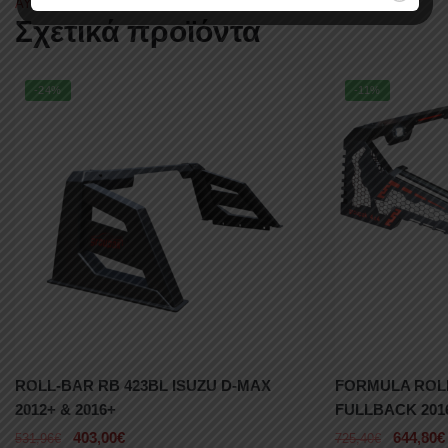
ΑΥΤΟΚΙΝΗΤΟΥ
,
ΠΛΑΙΝΑ ΣΚΑΛΟΠΑΤΙΑ
,
TOYOTA
Σχετικά προϊόντα
-24%
-11%
ROLL-BAR RB 423BL ISUZU D-MAX
FORMULA ROLL
2012+ & 2016+
FULLBACK 201
403,00
€
644,80
€
531,96
€
725,40
€