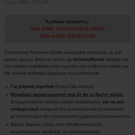
χωρίς ΦΠΑ :
312,00
€
Κωδικός προϊόντος:
SKA 224BL TOYOTA HILUX (VIGO)
2005+&2011+/EXTRA-CAB
Σκαλοπάτια Premium πλατιά αλουμινίου πιτσιλωτά, σε ματ
μαύρο χρώμα, βαρέως τύπου, με
αντιολισθητικό
πάτημα για
την εύκολη πρόσβαση στην καμπίνα των επιβατών καθώς και
την πλαϊνή παθητική ασφάλεια του αυτοκινήτου
Για μιάμιση καμπίνα
(Extra-Cab version)
Μοναδικό χαρακτηριστικό που δε θα το βρείτε αλλού:
Ενσωματωμένο λάστιχο, ειδικά σχεδιασμένο,
για να μην
υπάρχει κενό
ανάμεσα στο αυτοκίνητο και το σκαλοπάτι,
με αποτέλεσμα την εντυπωσιακή εμφάνιση του αυτοκινήτου
Βάσεις βαρέως τύπου που τοποθετούνται στις
εργοστασιακές υποδοχές του κατασκευαστή