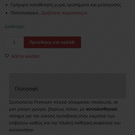
Γρήγορη τοποθέτηση χωρίς τρυπήματα και μετατροπές
Πιστοποιητικό
...Διαβάστε περισσότερα
Διαθέσιμο
ΣΚΑΛΟΠΑΤΙΑ
Προσθήκη στο καλάθι
SKA
224BL
Add to wishlist
TOYOTA
HILUX
(VIGO)
2005+&2011+/EXTRA-
Περιγραφή
CAB
ποσότητα
Σκαλοπάτια Premium πλατιά αλουμινίου πιτσιλωτά, σε
ματ μαύρο χρώμα, βαρέως τύπου, με
αντιολισθητικό
πάτημα για την εύκολη πρόσβαση στην καμπίνα των
επιβατών καθώς και την πλαϊνή παθητική ασφάλεια του
αυτοκινήτου