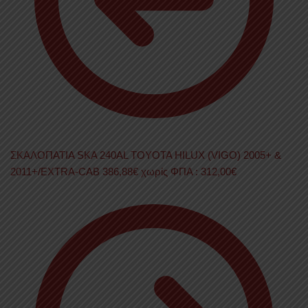
ΣΚΑΛΟΠΑΤΙΑ SKA 240AL TOYOTA HILUX (VIGO) 2005+ &
2011+/EXTRA-CAB
386,88
€
χωρίς ΦΠΑ :
312,00
€