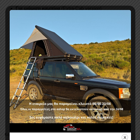
Για μιάμιση καμπίνα
(Extra-Cab version)
Μοναδικό χαρακτηριστικό που δε θα το βρείτε
αλλού:
Ενσωματωμένο λάστιχο, ειδικά σχεδιασμένο,
για να μην υπάρχει κενό
ανάμεσα στο αυτοκίνητο και
το σκαλοπάτι, με αποτέλεσμα την εντυπωσιακή
εμφάνιση του αυτοκινήτου
Βάσεις βαρέως τύπου που τοποθετούνται στις
εργοστασιακές υποδοχές του κατασκευαστή
Γρήγορη τοποθέτηση χωρίς τρυπήματα και μετατροπές
Πιστοποιητικό ποιότητας TUV AUSTRIA
ISO
9001:2015
(
No
1210046691)
Πιστοποιητικό ποιότητας
ISO USA
14001:2015 (
No
17E32111R1L)
Τέλεια εφαρμογή
Κατηγορίες:
HILUX (VIGO) 2005+& 2011+ (facelift)
,
ΜΑΡΚΑ