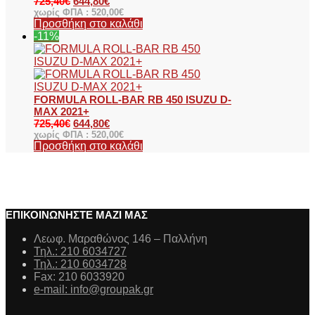
725,40
€
644,80
€
χωρίς ΦΠΑ :
520,00
€
Προσθήκη στο καλάθι
-11%
FORMULA ROLL-BAR RB 450 ISUZU D-
MAX 2021+
725,40
€
644,80
€
χωρίς ΦΠΑ :
520,00
€
Προσθήκη στο καλάθι
ΕΠΙΚΟΙΝΩΝΗΣΤΕ ΜΑΖΙ ΜΑΣ
Λεωφ. Μαραθώνος 146 – Παλλήνη
Τηλ.: 210 6034727
Τηλ.: 210 6034728
Fax: 210 6033920
e-mail: info@groupak.gr