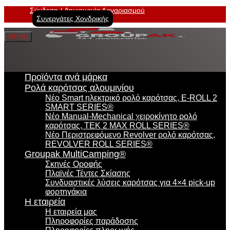
Σύνδεση
Δημιουργία Λογαριασμού
Συνεργάτες Χονδρικής
MENU
Προϊόντα ανά μάρκα
Ρολά καρότσας αλουμινίου
Νέο Smart ηλεκτρικό ρολό καρότσας, E-ROLL 2
SMART SERIES®
Νέο Manual-Mechanical χειροκίνητο ρολό
καρότσας, TEK 2 MAX ROLL SERIES®
Νέο Περιστρεφόμενο Revolver ρολό καρότσας,
REVOLVER ROLL SERIES®
Groupak MultiCamping®
Σκηνές Οροφής
Πλαϊνές Τέντες Σκίασης
Συνδυαστικές λύσεις καρότσας για 4×4 pick-up
φορτηγάκια
Η εταιρεία
Η εταιρεία μας
Πληροφορίες παράδοσης