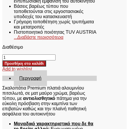
εντυπωσιακή εμφάνιση του αυτοκινήτου
Βάσεις βαρέως τύπου που
τοποθετούνται στις εργοστασιακές
υποδοχές του κατασκευαστή
Γρήγορη τοποθέτηση χωρίς τρυπήματα
και μετατροπές
Πιστοποιητικό ποιότητας TUV AUSTRIA
...Διαβάστε περισσότερα
Διαθέσιμο
ΣΚΑΛΟΠΑΤΙΑ
SKA
Προσθήκη στο καλάθι
225BL
Add to wishlist
DACIA
DUSTER
Περιγραφή
2018+
ποσότητα
Σκαλοπάτια Premium πλατιά αλουμινίου
πιτσιλωτά, σε ματ μαύρο χρώμα, βαρέως
τύπου, με
αντιολισθητικό
πάτημα για την
εύκολη πρόσβαση στην καμπίνα των
επιβατών καθώς και την πλαϊνή παθητική
ασφάλεια του αυτοκινήτου
Μοναδικό χαρακτηριστικό που δε θα
το βρείτε αλλού:
Ενσωματωμένο