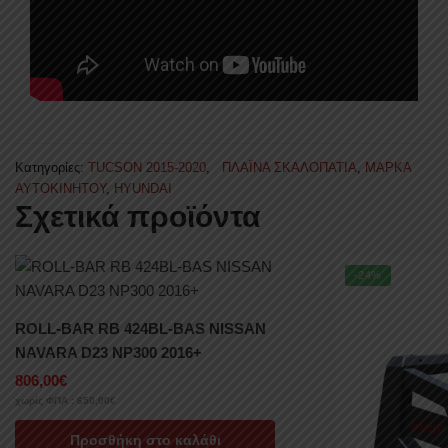
Κατηγορίες:
TUCSON 2015-2020
,
ΠΛΑΪΝΑ ΣΚΑΛΟΠΑΤΙΑ
,
ΜΑΡΚΑ
ΑΥΤΟΚΙΝΗΤΟΥ
,
HYUNDAI
Σχετικά προϊόντα
-24%
ROLL-BAR RB 424BL-BAS NISSAN
NAVARA D23 NP300 2016+
806,00
€
χωρίς ΦΠΑ :
650,00
€
Προσθήκη στο καλάθι