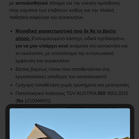
με
αντιολισθητικό
πάτημα για την εύκολη πρόσβαση
στην καμπίνα των επιβατών καθώς και την πλαϊνή
παθητική ασφάλεια του αυτοκινήτου
Μοναδικό χαρακτηριστικό που δε θα το βρείτε
αλλού:
Ενσωματωμένο λάστιχο, ειδικά σχεδιασμένο,
για να μην υπάρχει κενό
ανάμεσα στο αυτοκίνητο και
το σκαλοπάτι, με αποτέλεσμα την εντυπωσιακή
εμφάνιση του αυτοκινήτου
Βάσεις βαρέως τύπου που τοποθετούνται στις
εργοστασιακές υποδοχές του κατασκευαστή
Γρήγορη τοποθέτηση χωρίς τρυπήματα και μετατροπές
Πιστοποιητικό ποιότητας TUV AUSTRIA
ISO
9001:2015
(
No
1210046691)
Πιστοποιητικό ποιότητας
ISO USA
14001:2015 (
No
17E32111R1L)
Τέλεια εφαρμογή