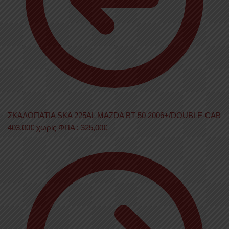
ΣΚΑΛΟΠΑΤΙΑ SKA 225AL MAZDA BT-50 2006+/DOUBLE-CAB
403,00
€
χωρίς ΦΠΑ :
325,00
€