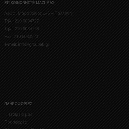
ΕΠΙΚΟΙΝΩΝΗΣΤΕ ΜΑΖΙ ΜΑΣ
Λεωφ. Μαραθώνος 146 – Παλλήνη
Τηλ.: 210 6034727
Τηλ.: 210 6034728
Fax: 210 6033920
e-mail: info@groupak.gr
ΠΛΗΡΟΦΟΡΙΕΣ
Η εταιρεία μας
Προσφορές