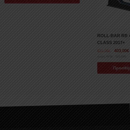
ROLL-BAR RB 
CLASS 2017+
403,00
€
531,96
€
χωρίς ΦΠΑ :
325,00
€
Προσθήκ