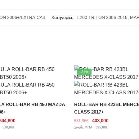
TON 2006+/EXTRA-CAB
Κατηγορίες:
L200 TRITON 2006-2015
,
ΜΑΡ
-24%
A ROLL-BAR RB 450 MAZDA
ROLL-BAR RB 423BL MERCE
06+
CLASS 2017+
644,80
€
403,00
€
531,96
€
 :
520,00
€
χωρίς ΦΠΑ :
325,00
€