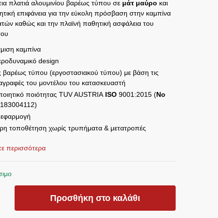
ια πλατιά αλουμινίου βαρέως τύπου σε
μάτ μαύρο
και
θητική επιφάνεια για την εύκολη πρόσβαση στην καμπίνα
ατών καθώς και την πλαϊνή παθητική ασφάλεια του
του
άμιση καμπίνα
εροδυναμικό design
ς βαρέως τύπου (εργοστασιακού τύπου) με βάση τις
αγραφές του μοντέλου του κατασκευαστή
ποιητικό ποιότητας TUV AUSTRIA
ISO
9001:2015 (
No
183004112)
α εφαρμογή
ρη τοποθέτηση χωρίς τρυπήματα & μετατροπές
στε περισσότερα
σιμο
ΑΤΙΑ
Προσθήκη στο καλάθι