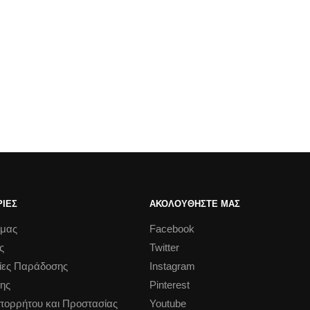
ΙΕΣ
ΑΚΟΛΟΥΘΗΣΤΕ ΜΑΣ
 μας
Facebook
ς
Twitter
ίες Παράδοσης
Instagram
ης
Pinterest
Απορρήτου και Προστασίας
Youtube