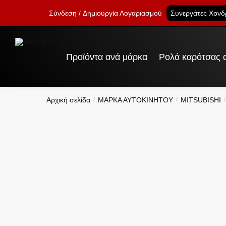
Skip
Skip
Σύνδεση
Δημιουργία Λογαριασμού
Συνεργάτες Χονδ
to
to
navigation
content
Προϊόντα ανά μάρκα
Ρολά καρότσας α
Αρχική σελίδα
ΜΑΡΚΑ ΑΥΤΟΚΙΝΗΤΟΥ
MITSUBISHI
/
/
/