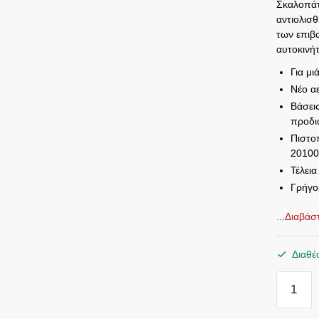
Σκαλοπάτ
αντιολισ
των επιβ
αυτοκινή
Για μι
Νέο α
Βάσει
προδι
Πιστο
20100
Τέλει
Γρήγο
...Διαβά
Διαθέ
ΣΚΑΛΟΠ
SKA
240BL