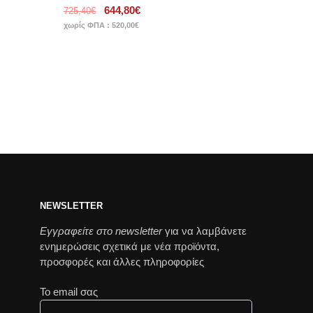
644,80
€
725,40
€
χωρίς ΦΠΑ :
520,00
€
NEWSLETTER
Εγγραφείτε στο newsletter
για να λαμβάνετε
ενημερώσεις σχετικά με νέα προϊόντα,
προσφορές και άλλες πληροφορίες
Το email σας