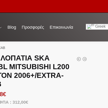
Greek
Blog
Προσφορές
Επικοινωνία
CAB
ΛΟΠΑΤΙΑ SKA
BL MITSUBISHI L200
TON 2006+/EXTRA-
B
8
€
 ΦΠΑ :
312,00
€