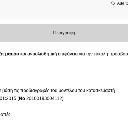
Add to
MITSUB
L200
TRITON
2006+/
Περιγραφή
CAB
ποσότητ
άτ μαύρο
και αντιολισθητική επιφάνεια για την εύκολη πρόσβα
 βάση τις προδιαγραφές του μοντέλου του κατασκευαστή
01:2015 (
No
20100183004112)
ροπές