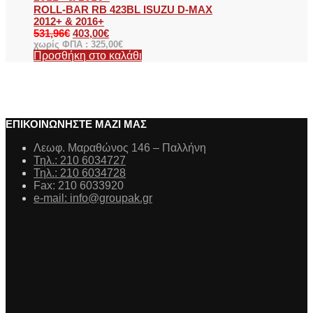
ROLL-BAR RB 423BL ISUZU D-MAX
2012+ & 2016+
531,96
€
403,00
€
χωρίς ΦΠΑ :
325,00
€
Προσθήκη στο καλάθι
ΕΠΙΚΟΙΝΩΝΗΣΤΕ ΜΑΖΙ ΜΑΣ
Λεωφ. Μαραθώνος 146 – Παλλήνη
Τηλ.: 210 6034727
Τηλ.: 210 6034728
Fax: 210 6033920
e-mail: info@groupak.gr