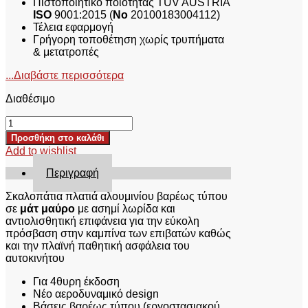
Πιστοποιητικό ποιότητας TUV AUSTRIA
ISO
9001:2015 (
No
20100183004112)
Τέλεια εφαρμογή
Γρήγορη τοποθέτηση χωρίς τρυπήματα
& μετατροπές
...Διαβάστε περισσότερα
Διαθέσιμο
ΣΚΑΛΟΠΑΤΙΑ
SKA
Προσθήκη στο καλάθι
241AL
Add to wishlist
MERCEDES
X-
Περιγραφή
CLASS
2017+
Σκαλοπάτια πλατιά αλουμινίου βαρέως τύπου
ποσότητα
σε
μάτ μαύρο
με ασημί λωρίδα και
αντιολισθητική επιφάνεια για την εύκολη
πρόσβαση στην καμπίνα των επιβατών καθώς
και την πλαϊνή παθητική ασφάλεια του
αυτοκινήτου
Για 4θυρη έκδοση
Νέο αεροδυναμικό design
Βάσεις βαρέως τύπου (εργοστασιακού