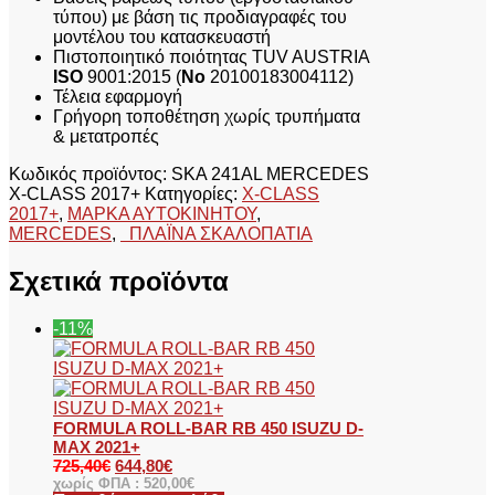
τύπου) με βάση τις προδιαγραφές του
μοντέλου του κατασκευαστή
Πιστοποιητικό ποιότητας TUV AUSTRIA
ISO
9001:2015 (
No
20100183004112)
Τέλεια εφαρμογή
Γρήγορη τοποθέτηση χωρίς τρυπήματα
& μετατροπές
Κωδικός προϊόντος:
SKA 241AL MERCEDES
X-CLASS 2017+
Κατηγορίες:
X-CLASS
2017+
,
ΜΑΡΚΑ ΑΥΤΟΚΙΝΗΤΟΥ
,
MERCEDES
,
ΠΛΑΪΝΑ ΣΚΑΛΟΠΑΤΙΑ
Σχετικά προϊόντα
-11%
FORMULA ROLL-BAR RB 450 ISUZU D-
MAX 2021+
725,40
€
644,80
€
χωρίς ΦΠΑ :
520,00
€