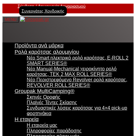
Σύνδεση
Δημιουργία Λογαριασμού
Συνεργάτες Χονδρικής
MENU
Προϊόντα ανά μάρκα
Ρολά καρότσας αλουμινίου
Νέο Smart ηλεκτρικό ρολό καρότσας, E-ROLL 2
SMART SERIES®
Νέο Manual-Mechanical χειροκίνητο ρολό
καρότσας, TEK 2 MAX ROLL SERIES®
Νέο Περιστρεφόμενο Revolver ρολό καρότσας,
REVOLVER ROLL SERIES®
Groupak MultiCamping®
Σκηνές Οροφής
Πλαϊνές Τέντες Σκίασης
Συνδυαστικές λύσεις καρότσας για 4×4 pick-up
φορτηγάκια
Η εταιρεία
Η εταιρεία μας
Πληροφορίες παράδοσης