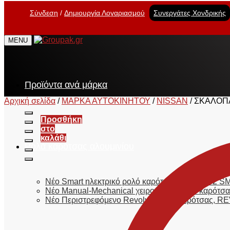
Σύνδεση
Δημιουργία Λογαριασμού
Συνεργάτες Χονδρικής
MENU
Προϊόντα ανά μάρκα
Αρχική σελίδα
/
ΜΑΡΚΑ ΑΥΤΟΚΙΝΗΤΟΥ
/
NISSAN
/
ΣΚΑΛΟΠΑ
Προσθήκη
στο
καλάθι
Ρολά καρότσας αλουμινίου
Νέο Smart ηλεκτρικό ρολό καρότσας, E-ROLL 2
Νέο Manual-Mechanical χειροκίνητο ρολό καρό
Νέο Περιστρεφόμενο Revolver ρολό καρότσας,