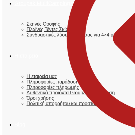
Groupak MultiCamping®
Σκηνές Οροφής
Πλαϊνές Τέντες Σκίασης
Συνδυαστικές λύσεις καρότσας για 4×4 pick-up φο
Η εταιρεία
Η εταιρεία μας
Πληροφορίες παράδοσης
Πληροφορίες πληρωμής
Αυθεντικά προϊόντα Groupak® | Εγγύηση
Όροι χρήσης
Πολιτική απορρήτου και προστασίας
Blog