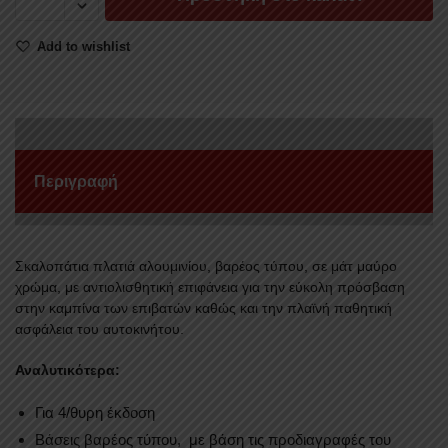
SKA
243BL
Add to wishlist
VOLKSWAGEN
AMAROK
2010+&2017+
ποσότητα
Περιγραφή
Σκαλοπάτια πλατιά αλουμινίου, βαρέος τύπου, σε μάτ μαύρο
χρώμα, με αντιολισθητική επιφάνεια για την εύκολη πρόσβαση
στην καμπίνα των επιβατών καθώς και την πλαϊνή παθητική
ασφάλεια του αυτοκινήτου.
Αναλυτικότερα:
Για 4/θυρη έκδοση
Βάσεις βαρέος τύπου, με βάση τις προδιαγραφές του