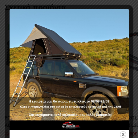
Σχετικά προϊόντα
-11%
-11%
FORMULA ROLL-BAR RB 450 RENAULT
FORMULA ROLL
ALASKAN
MITSUBISHI L20
644,80
€
644,80
€
725,40
€
725,40
€