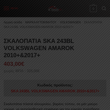
Skip
Skip
to
to
MENU
0
navigation
content
Αρχική σελίδα
/
ΜΑΡΚΑ ΑΥΤΟΚΙΝΗΤΟΥ
/
VOLKSWAGEN
/
ΣΚΑΛΟΠΑΤΙΑ
SKA 243BL VOLKSWAGEN AMAROK 2010+&2017+
ΣΚΑΛΟΠΑΤΙΑ SKA 243BL
VOLKSWAGEN AMAROK
2010+&2017+
403,00
€
χωρίς ΦΠΑ :
325,00
€
Κωδικός προϊόντος:
SKA 243BL VOLKSWAGEN AMAROK 2010+&2017+
Σκαλοπάτια πλατιά αλουμινίου, βαρέος τύπου, σε μάτ μαύρο
χρώμα, με αντιολισθητική επιφάνεια για την εύκολη πρόσβαση