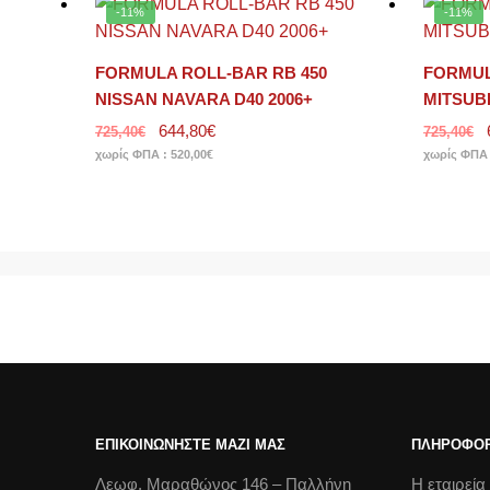
-11%
-11%
FORMULA ROLL-BAR RB 450
FORMUL
NISSAN NAVARA D40 2006+
MITSUBI
644,80
€
725,40
€
725,40
€
χωρίς ΦΠΑ :
520,00
€
χωρίς ΦΠΑ
ΕΠΙΚΟΙΝΩΝΗΣΤΕ ΜΑΖΙ ΜΑΣ
ΠΛΗΡΟΦΟΡ
Λεωφ. Μαραθώνος 146 – Παλλήνη
Η εταιρεία