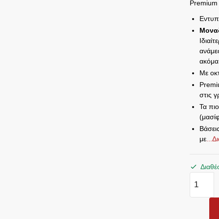
Premium 
Εντυπ
Μοναδ
Ιδιαίτ
ανάμε
ακόμα
Με οκ
Premi
στις γ
Τα πιο
(μασί
Βάσει
με
...
Διαθέ
ΣΚΑΛΟΠ
SKA
249LED
MITSUB