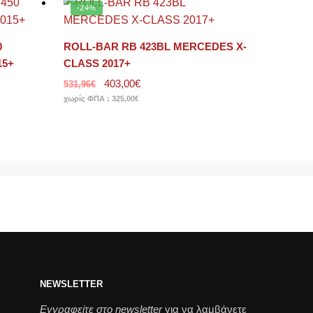
-24%
0
ROLL-BAR RB 423BL MERCEDES X-
15+
CLASS 2017+
403,00
€
531,96
€
χωρίς ΦΠΑ :
325,00
€
NEWSLETTER
Εγγραφείτε στο newsletter
για να λαμβάνετε