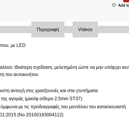
L200
Add to
TRITON
2015+/
CAB
Περιγραφή
Videos
ποσότητ
ύπου, με LED
 αλλού: Ιδιαίτερη σχεδίαση, μελετημένη ώστε να μην υπάρχει κε
ση του αυτοκινήτου
ιστη αντοχή στις γρατζουνιές και στα χτυπήματα
α της αγοράς (μασίφ σίδερο 2,5mm ST37)
σύμφωνα με τις προδιαγραφές του μοντέλου του κατασκευαστή
01:2015 (No 20100183004112)