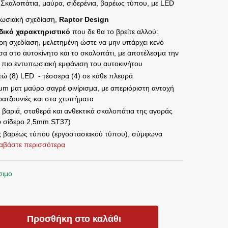
Σκαλοπάτια, μαύρα, σιδερένια, βαρέως τύπου, με LED
ωσιακή σχεδίαση,
Raptor Design
ικό χαρακτηριστικό
που δε θα το βρείτε αλλού:
ερη σχεδίαση, μελετημένη ώστε να μην υπάρχει κενό
σα στο αυτοκίνητο και το σκαλοπάτι, με αποτέλεσμα την
 πιο εντυπωσιακή εμφάνιση του αυτοκινήτου
τώ (8) LED - τέσσερα (4) σε κάθε πλευρά
um ματ μαύρο σαγρέ φινίρισμα, με απεριόριστη αντοχή
ρατζουνιές και στα χτυπήματα
 βαριά, σταθερά και ανθεκτικά σκαλοπάτια της αγοράς
φ σίδερο 2,5mm ST37)
ς βαρέως τύπου (εργοστασιακού τύπου), σύμφωνα
Διαβάστε περισσότερα
σιμο
ΑΤΙΑ
Προσθήκη στο καλάθι
ISHI