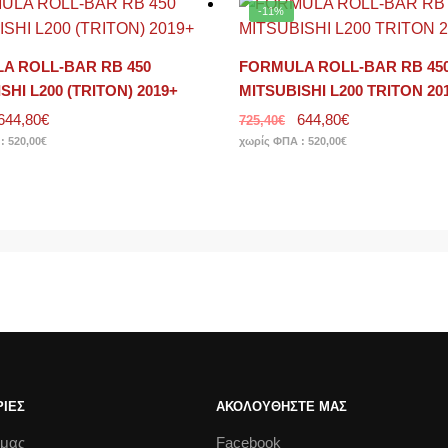
-11%
A ROLL-BAR RB 450
FORMULA ROLL-BAR RB 45
SHI L200 (TRITON) 2019+
MITSUBISHI L200 TRITON 20
644,80
€
644,80
€
725,40
€
 :
520,00
€
χωρίς ΦΠΑ :
520,00
€
ΙΕΣ
ΑΚΟΛΟΥΘΗΣΤΕ ΜΑΣ
 μας
Facebook