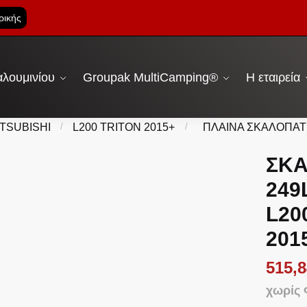
ρικής
λουμινίου
Groupak MultiCamping®
Η εταιρεία
ITSUBISHI
/
L200 TRITON 2015+
/
ΠΛΑΙΝΑ ΣΚΑΛΟΠΑΤ
ΣΚΑ
249
L20
201
515,8
χωρίς