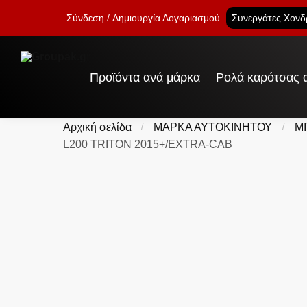
Skip
Skip
Σύνδεση
Δημιουργία Λογαριασμού
Συνεργάτες Χονδ
to
to
navigation
content
Προϊόντα ανά μάρκα
Ρολά καρότσας α
Αρχική σελίδα
/
ΜΑΡΚΑ ΑΥΤΟΚΙΝΗΤΟΥ
/
M
L200 TRITON 2015+/EXTRA-CAB