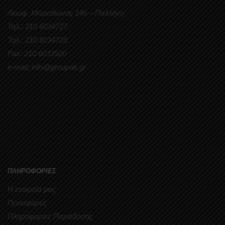
Λεωφ. Μαραθώνος 146 – Παλλήνη
Τηλ.: 210 6034727
Τηλ.: 210 6034728
Fax: 210 6033920
e-mail: info@groupak.gr
ΠΛΗΡΟΦΟΡΙΕΣ
Η εταιρεία μας
Προσφορές
Πληροφορίες Παράδοσης