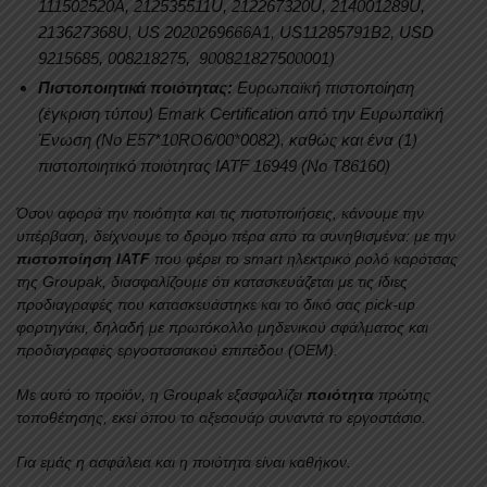
111502520A, 212535511U, 212267320U, 214001289U,
213627368U, US 2020269666A1, US11285791B2, USD
9215685, 008218275, 900821827500001)
Πιστοποιητικά ποιότητας:
Eυρωπαϊκή πιστοποίηση
(έγκριση τύπου) Emark Certification από την Eυρωπαϊκή
Ένωση (No E57*10RO6/00*0082), καθώς και ένα (1)
πιστοποιητικό ποιότητας IATF 16949 (Νο Τ86160)
Όσον αφορά την ποιότητα και τις πιστοποιήσεις, κάνουμε την
υπέρβαση, δείχνουμε το δρόμο πέρα από τα συνηθισμένα: με την
πιστοποίηση
IATF
που φέρει το smart ηλεκτρικό ρολό καρότσας
της Groupak, διασφαλίζουμε ότι κατασκευάζεται με τις ίδιες
προδιαγραφές που κατασκευάστηκε και το δικό σας pick-up
φορτηγάκι, δηλαδή με πρωτόκολλο μηδενικού σφάλματος και
προδιαγραφές εργοστασιακού επιπέδου (OEM).
Με αυτό το προϊόν, η Groupak εξασφαλίζει
ποιότητα
πρώτης
τοποθέτησης, εκεί όπου το αξεσουάρ συναντά το εργοστάσιο.
Για εμάς η ασφάλεια και η ποιότητα είναι καθήκον.