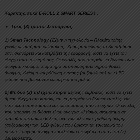
Χαρακτηριστικά E-ROLL 2 SMART SERIES® :
Τρεις (3) τρόποι λειτουργίας:
1) Smart Technology
(Έξυπνη τεχνολογία – Πλακέτα τρίτης
γενιάς με αυτόματο calibration): Χρησιμοποιώντας το Smartphone
σας, σκανάρετε και κατεβάζετε την εφαρμογή, ώστε να έχετε τον
έλεγχο από το κινητό σας. Οι εντολές που μπορείτε να δώσετε είναι:
άνοιγμα, κλείσιμο, σταμάτημα σε οποιοδήποτε σημείο θέλετε,
άνοιγμα, κλείσιμο και ρύθμιση έντασης (αυξομείωση) των LED
φώτων που βρίσκονται εσωτερικά του ρολού.
2) Με δύο (2) τηλεχειριστήρια
μεγάλης εμβέλειας, ώστε να έχετε
άμεσο έλεγχο στο καπάκι, και να μπορείτε να δώσετε εντολές, είτε
είστε μέσα στην καμπίνα είτε σε απόσταση από το όχημα. Οι εντολές
που μπορείτε να δώσετε είναι: άνοιγμα, κλείσιμο, σταμάτημα σε
οποιοδήποτε σημείο θέλετε, άνοιγμα, κλείσιμο, ρύθμιση δέσμης
(αυξομείωση) των LED φώτων που βρίσκονται εσωτερικά του
ρολού. Γρήγορο άνοιγμα και κλείσιμο σε λιγότερο από επτά (7)
δευτερόλεπτα.