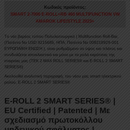
Κωδικός προϊόντος:
SMART 2-7000 E-ROLL+RB 460 MULTIFUNCTION VW
AMAROK LIFE/STYLE 2023+
Tο νέο βαρέος τύπου Πολυλειτουργικό | Μultifunction Roll-Bar,
(Πατέντα Νο USD 9215685, ΗΠΑ, Πατέντα Νο 008218929-001
ΕΥΡΩΠΑΪΚΗ ΕΝΩΣΗ ), είναι ρυθμιζόμενο σε ύψος και πλάτος και
συνδυάζεται αποκλειστικά και μόνο με τα ρολά καρότσας της
εταιρείας μας (TEK 2 MAX ROLL SERIES® και E-ROLL 2 SMART
SERIES®)
Ακολουθεί αναλυτική περιγραφή, του νέου μας smart ηλεκτρικού
ρολού, E-ROLL 2 SMART SERIES®
E-ROLL 2 SMART SERIES® |
EU Certified | Patented
|
Με
σχεδιασμό πρωτοκόλλου
μηδενικού σφάλματος |