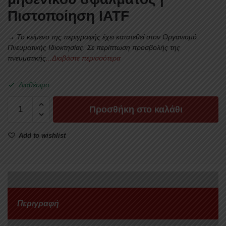
Πιστοποίηση
IATF
→ Το κείμενο της περιγραφής έχει κατατεθεί στον Οργανισμό
Πνευματικής Ιδιοκτησίας.
Σε περίπτωση προσβολής της
πνευματικής
...Διαβάστε περισσότερα
Διαθέσιμο
SMART
Προσθήκη στο καλάθι
ΡΟΛΟ
ΑΛΟΥΜΙΝΙΟΥ
Add to wishlist
ΗΛΕΚΤΡΙΚΟ
ΜΕ
ΠΟΛΥΛΕΙΤΟΥΡΓΙΚΟ
ROLL-
BAR
SMART
Περιγραφή
2-
7000