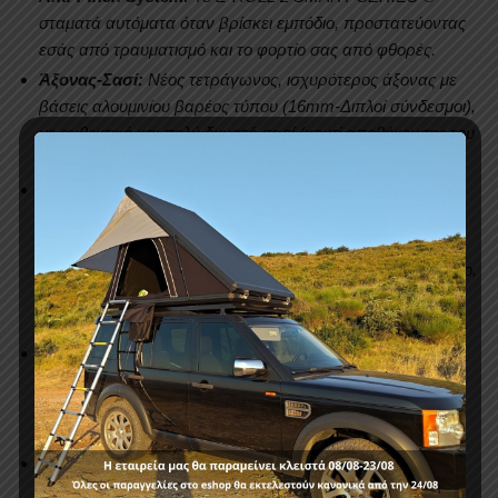
σταματά αυτόματα όταν βρίσκει εμπόδιο, προστατεύοντας
εσάς από τραυματισμό και το φορτίο σας από φθορές.
Άξονας-Σασί:
Νέος τετράγωνος, ισχυρότερος άξονας με
βάσεις αλουμινίου βαρέος τύπου (16mm-Διπλοί σύνδεσμοι),
με ανθεκτικό και πολύ δυνατό σασί (κουτί αποθήκευσης του
ρολού) με πλάκες ενίσχυσης (4mm) σε έξι (6) σημεία.
Εσωτερικός, ρυθμιζόμενος φωτισμός LED τριών (3)
ακτίνων:
δεξιά, αριστερά, μέση της καρότσας, καθώς και
ρύθμιση δέσμης (σκάλες) φωτός. Με τον τρόπο αυτό
εξασφαλίζεται η ορατότητα όταν το φως είναι περιορισμένο.
Αυτόματο κλείσιμο μετά από λίγα λεπτά για εξοικονόμηση
μπαταρίας.
Μοτέρ:
Νέο μοτέρ (
αθόρυβη
λειτουργία), με σύστημα
βηματικό για την ομαλότερη διαχείριση της κύλισης του Ε-
Roll 2 Smart ρολού μας. (
Πατέντα Νο
US 2021262282 A1,
ΗΠΑ
Ράγες Ρολού:
Ειδικά σχεδιασμένες,πατενταρισμένες,
αυλακωτές ράγες (T-SLOTS) από αλουμίνιο, για την