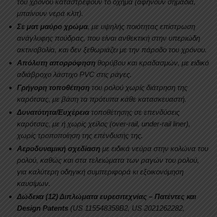
του χρόνου καταστρέφουν το όχημα (αφήνουν σημάδια,
μπαίνουν νερά κλπ).
Σε ματ μαύρο χρώμα
, με υψηλής ποιότητας επίστρωση
ανάγλυφης πούδρας, που είναι ανθεκτική στην υπεριώδη
ακτινοβολία, και δεν ξεθωριάζει με την πάροδο του χρόνου.
Απόλυτη απορρόφηση
θορύβου και κραδασμών, με ειδικό
αδιάβροχο λάστιχο PVC στις ράγες.
Γρήγορη τοποθέτηση
του ρολού χωρίς διάτρηση της
καρότσας, με βάση τα πρότυπα κάθε κατασκευαστή.
Δυνατότητα/Ευχέρεια
τοποθέτησης σε επενδύσεις
καρότσας, με ή χωρίς χείλος (over-rail, under-rail liner),
χωρίς τροποποίηση της επένδυσής της.
Αεροδυναμική σχεδίαση
με ειδικά νεύρα στην κολώνα του
ρολού, καθώς και στα τελειώματα των ραγών του ρολού,
για καλύτερη οδηγική συμπεριφορά κι εξοικονόμηση
καυσίμων.
Δώδεκα (12) Διπλώματα ευρεσιτεχνίας – Πατέντες και
Design Patents
(US 115548358B2, US 2021262282,