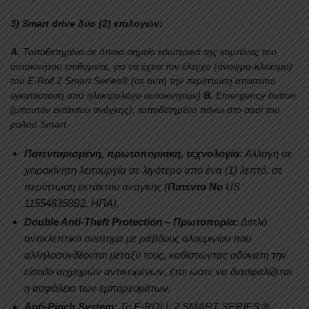
3) Smart drive δύο (2) επιλογών
:
Α.
Τοποθετημένο σε όποιο σημείο εσωτερικά της καμπίνας του
αυτοκινήτου επιθυμείτε, για να έχετε τον έλεγχο (άνοιγμα-κλείσιμο)
του E-Roll 2 Smart Series® (σε αυτή την περίπτωση απαιτείται
εγκατάσταση από ηλεκτρολόγο αυτοκινήτων)
Β.
Emergency button
(μπουτόν εκτάκτου ανάγκης), τοποθετημένο πάνω στο σασί του
ρολού Smart
Πατενταρισμένη, πρωτοποριακή, τεχνολογία:
Αλλαγή σε
χειροκίνητη λειτουργία σε λιγότερο από ένα (1) λεπτό, σε
περίπτωση εκτάκτου ανάγκης (
Πατέντα Νο
US
115548358B2, ΗΠΑ).
Double Anti-Theft Protection – Πρωτοπορία:
Διπλό
αντικλεπτικό σύστημα με ράβδους αλουμινίου που
αλληλοσυνδέονται μεταξύ τους, καθιστώντας αδύνατη την
είσοδο αιχμηρών αντικειμένων, έτσι ώστε να διασφαλίζεται
η ασφάλεια των εμπορευμάτων.
Anti-Pinch System:
To E-ROLL 2 SMART SERIES ®