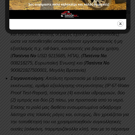
προσθήκη επιπλέον αξεσουάρ (κουπαστές, μπάρες, βάσεις
ποδηλάτων, εξοπλισμού σκι, σχάρες, μπαγκαζιέρες κλπ). Το
μεγαλύτερο πλεονέκτημά τους είναι ότι τα αξεσουάρ
τοποθετούνται πάνω σε αυτές χωρίς τρύπημα της καρότσας
και του ρολού. Επίσης οι ράγες έχουν χώρο (επίπεδες)
ώστε να τοποθετηθεί οποιοσδήποτε εργοστασιακός ή μη
εξοπλισμός π.χ. roll-bars, κουπαστές για βαρέα χρήση.
(
Πατέντα Νο
USD 9215685, ΗΠΑ), (
Πατέντα Νο
008218275, Ευρωπαϊκή Ένωση) και (
Πατέντα Νο
900821827500001, Mεγάλη Βρετανία)
Στεγανοποίηση:
Απόλυτη προστασία με εξαπλό σύστημα
εκκένωσης, αριθμό αξιολόγησης-στεγανότητας (ΙP 67-Water
Proof Test-Report), τέσσερα (4) κανάλια υδρορροών, δύο
(2) εμπρός και δύο (2) πίσω, για προστασία από το νερό.
Επίσης το ρολό μας διαθέτει ενσωματωμένα αδιάβροχα
λάστιχα στις πλαϊνές ράγες και, ευτυχώς, δεν χρειάζεται για
την τοποθέτησή του να χρησιμοποιηθούν συγκολλητικές
ουσίες (σιλικόνη, παρμπριζόκολλα κλπ), που με το πέρασμα