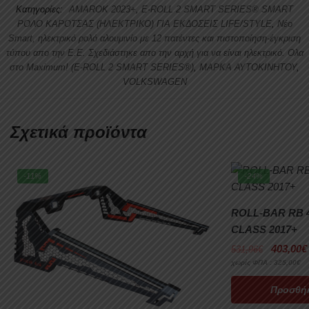
Κατηγορίες:
AMAROK 2023+
,
E-ROLL 2 SMART SERIES® SMART
ΡΟΛΟ ΚΑΡΟΤΣΑΣ (ΗΛΕΚΤΡΙΚΟ) ΓΙΑ ΕΚΔΟΣΕΙΣ LIFE/STYLE
,
Nέο
Smart, ηλεκτρικό ρολό αλουμινίο με 12 πατέντες και πιστοποίηση-έγκριση
τύπου απο την Ε.Ε. Σχεδιάστηκε απο την αρχή για να είναι ηλεκτρικό. Ολα
στο Μaximum! (E-ROLL 2 SMART SERIES®)
,
ΜΑΡΚΑ ΑΥΤΟΚΙΝΗΤΟΥ
,
VOLKSWAGEN
Σχετικά προϊόντα
-11%
-24%
ROLL-BAR RB 
CLASS 2017+
403,00
€
531,96
€
χωρίς ΦΠΑ :
325,00
€
Προσθήκ