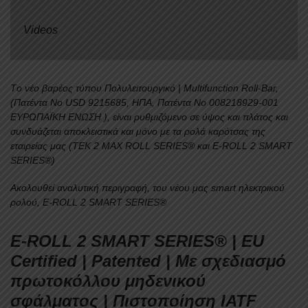
E-
ROLL+RB
Videos
460
MULTIFUNCTION
VW
Tο νέο βαρέος τύπου Πολυλειτουργικό | Μultifunction Roll-Bar,
AMAROK
(Πατέντα Νο USD 9215685, ΗΠΑ, Πατέντα Νο 008218929-001
LIFE/STYLE
ΕΥΡΩΠΑΪΚΗ ΕΝΩΣΗ ), είναι ρυθμιζόμενο σε ύψος και πλάτος και
2023+
συνδυάζεται αποκλειστικά και μόνο με τα ρολά καρότσας της
ποσότητα
εταιρείας μας (TEK 2 MAX ROLL SERIES® και E-ROLL 2 SMART
SERIES®)
Ακολουθεί αναλυτική περιγραφή, του νέου μας smart ηλεκτρικού
ρολού, E-ROLL 2 SMART SERIES®
E-ROLL 2 SMART SERIES® | EU
Certified | Patented
|
Με σχεδιασμό
πρωτοκόλλου μηδενικού
σφάλματος | Πιστοποίηση
IATF