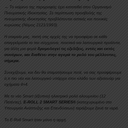
→ Το κείμενο της περιγραφής έχει κατατεθεί στον Οργανισμό
Πνευματικής Ιδιοκτησίας.
Σε περίπτωση προσβολής της
πνευματικής ιδιοκτησίας προβλέπονται αστικές και ποινικές
κυρώσεις (Νόμος 2121/1993).
Η εταιρεία μας, πιστή στις αρχές της να προσφέρει σε κάθε
επαγγελματία τα πιο σύγχρονα, ποιοτικά και λειτουργικά προϊόντα,
για άλλη μια φορά
δρομολογεί τις εξελίξεις, εντός και εκτός
συνόρων, και διαθέτει στην αγορά το ρολό του μέλλοντος,
σήμερα.
Συνεχίζουμε, και δεν θα σταματήσουμε ποτέ, να σας προσφέρουμε
ό,τι πιο νέο και λειτουργικό υπάρχει στον κλάδο των αξεσουάρ για
οχήματα 4×4.
Με το νέο Smart (έξυπνο) ηλεκτρικό ρολό αλουμινίου (12
Πατέντες),
E-ROLL 2 SMART SERIES®
(κατοχυρωμένο στο
Υπουργείο Ανάπτυξης και Επενδύσεων) ταράζουμε ξανά τα νερά.
Το Ε-Roll Smart ήταν μόνο η αρχή.