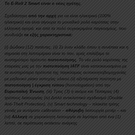
Το Ε-Roll 2 Smart είναι ο νέος ηγέτης.
Σχεδιάστηκε
από την αρχή
για να είναι ηλεκτρικό (100%
ηλεκτρικό) και είναι σίγουρα το μοναδικό ρολό καρότσας στην
ελληνική αγορά, και από τα πολύ συγκεκριμένα παγκοσμίως, που
συνδυάζει
τα εξής χαρακτηριστικά:
(i) Δώδεκα (12) πατέντες, (ii) Σε έναν κλάδο όπου η συνέπεια και η
σημασία στη λεπτομέρεια είναι το παν, εμείς επιλέξαμε το
αυστηρότερο πρότυπο
πιστοποίησης
. Το νέο ρολό καρότσας της
εταιρείας μας με την
πιστοποίηση IATF
είναι κατασκευασμένο με
τα αυστηρότερα πρότυπα της παγκόσμιας αυτοκινητοβιομηχανίας
με μηδενικό ρίσκο αστοχίας υλικού.(ii) αξεπέραστη ποιότητα με
πιστοποίηση | έγκριση τύπου
(homologation) από την
Ευρωπαϊκή Ένωση
, (iii) Τρεις (3) ή ακόμα και Τέσσερεις (4)
τρόπους λειτουργίας (iv) Διπλό αντικλεπτικό σχεδιασμό (Double
Anti-Theft Protection), (v) Smart technology – πλακέτα τρίτης
γενιάς με αυτόματο calibration –
αθόρυβη
λειτουργία μοτέρ – και
(vi)
Αλλαγή
σε χειροκίνητη λειτουργία σε λιγότερο από ένα (1)
λεπτό, σε περίπτωση εκτάκτου ανάγκης