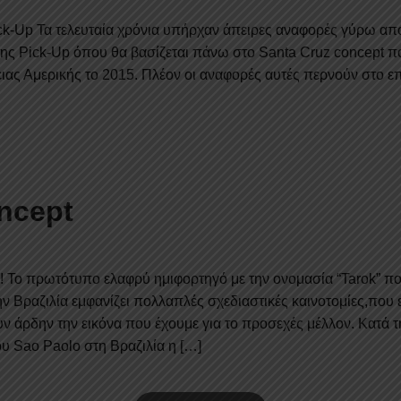
ck-Up Τα τελευταία χρόνια υπήρχαν άπειρες αναφορές γύρω απ
της Pick-Up όπου θα βασίζεται πάνω στο Santa Cruz concept πο
ιας Αμερικής το 2015. Πλέον οι αναφορές αυτές περνούν στο ε
ncept
! Το πρωτότυπο ελαφρύ ημιφορτηγό με την ονομασία “Tarok” π
ν Βραζιλία εμφανίζει πολλαπλές σχεδιαστικές καινοτομίες,που
 άρδην την εικόνα που έχουμε για το προσεχές μέλλον. Κατά τ
υ Sao Paolo στη Βραζιλία η […]