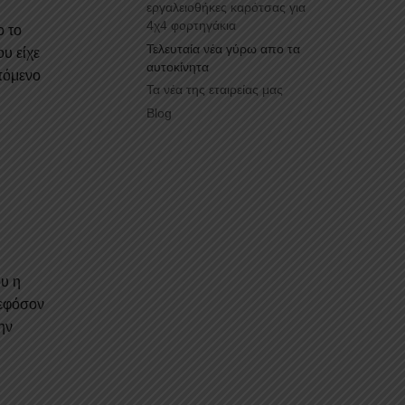
εργαλειοθήκες καρότσας για
4χ4 φορτηγάκια
ο το
Τελευταία νέα γύρω απο τα
υ είχε
αυτοκίνητα
πόμενο
Τα νέα της εταιρείας μας
Blog
ου η
 εφόσον
ην