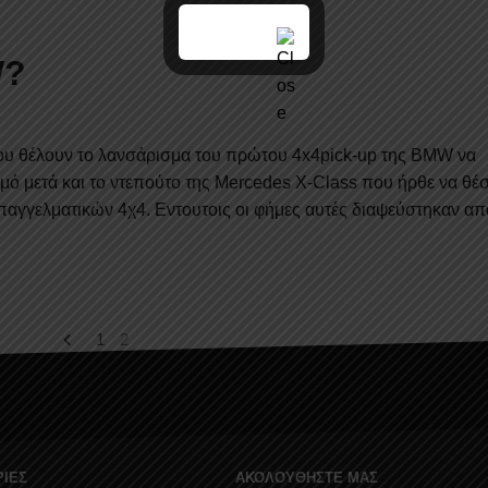
W?
ου θέλουν το λανσάρισμα του πρώτου 4x4pick-up της BMW να
μό μετά και το ντεπούτο της Mercedes X-Class που ήρθε να θέσε
αγγελματικών 4χ4. Εντουτοις οι φήμες αυτές διαψεύστηκαν απ
1
2
ΙΕΣ
ΑΚΟΛΟΥΘΗΣΤΕ ΜΑΣ