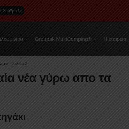
ς Χονδρικής
λουμινίου
Groupak MultiCamping®
Η εταιρεία
ίνητα
Σελίδα 2
/
αία νέα γύρω απο τα
τηγάκι