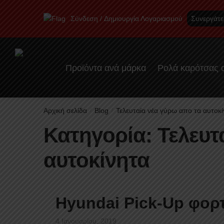
Skip
Skip
to
to
Σύνδεση
Δημιουργία Λογαριασμού
Συνεργάτε
navigation
content
Προϊόντα ανά μάρκα
Ρολά καρότσας α
Αρχική σελίδα
Blog
Τελευταία νέα γύρω απο τα αυτοκ
/
/
Κατηγορία:
Τελευτ
αυτοκίνητα
Hyundai Pick-Up φορ
4 Ιανουαρίου, 2019