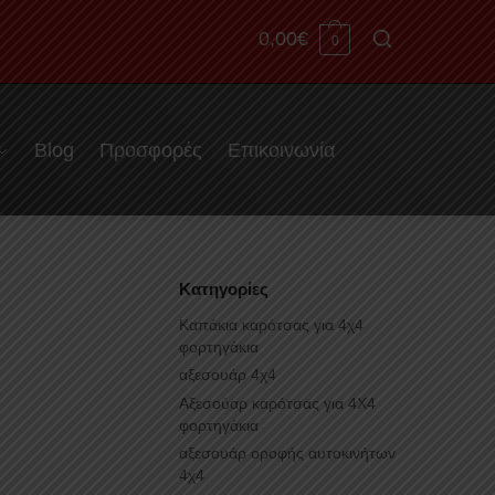
0,00
€
0
Blog
Προσφορές
Επικοινωνία
Κατηγορίες
Καπάκια καρότσας για 4χ4
φορτηγάκια
αξεσουάρ 4χ4
Αξεσούαρ καρότσας για 4Χ4
φορτηγάκια
αξεσουάρ οροφής αυτοκινήτων
4χ4