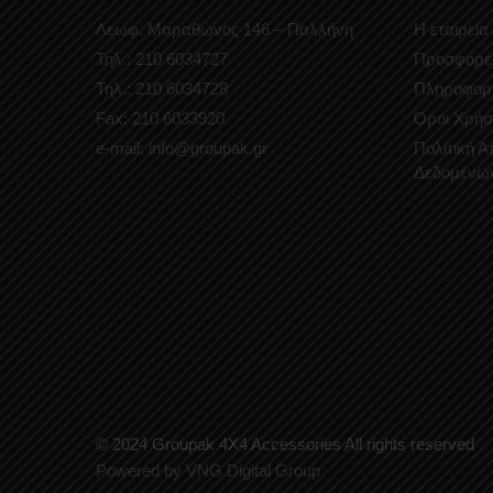
Λεωφ. Μαραθώνος 146 – Παλλήνη
Η εταιρεία
Τηλ.: 210 6034727
Προσφορέ
Τηλ.: 210 6034728
Πληροφορ
Fax: 210 6033920
Όροι Χρήσ
e-mail: info@groupak.gr
Πολιτική 
Δεδομένω
© 2024 Groupak 4X4 Accessories All rights reserved
Powered by VNG Digital Group