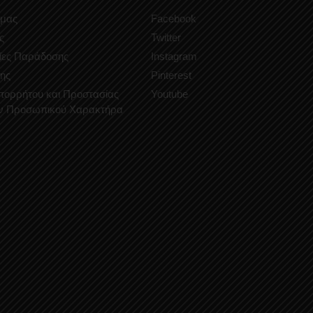
 μας
Facebook
ς
Twitter
ίες Παράδοσης
Instagram
ης
Pinterest
Απορρήτου και Προστασίας
Youtube
ν Προσωπικού Χαρακτήρα