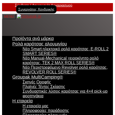
Σύνδεση
Δημιουργία Λογαριασμού
Συνεργάτες Χονδρικής
MENU
Προϊόντα ανά μάρκα
Ρολά καρότσας αλουμινίου
Νέο Smart ηλεκτρικό ρολό καρότσας, E-ROLL 2
SMART SERIES®
Νέο Manual-Mechanical χειροκίνητο ρολό
καρότσας, TEK 2 MAX ROLL SERIES®
Νέο Περιστρεφόμενο Revolver ρολό καρότσας,
REVOLVER ROLL SERIES®
Groupak MultiCamping®
Σκηνές Οροφής
Πλαϊνές Τέντες Σκίασης
Συνδυαστικές λύσεις καρότσας για 4×4 pick-up
φορτηγάκια
Η εταιρεία
Η εταιρεία μας
Πληροφορίες παράδοσης