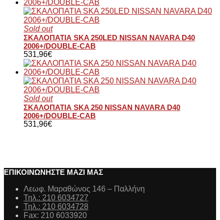
Sold out
ΣΚΑΛΟΠΑΤΙΑ SKA 250LED NISSAN NAVARA D40
2006+/DOUBLE-CAB
531,96
€
Sold out
ΣΚΑΛΟΠΑΤΙΑ SKA 250 NISSAN NAVARA D40
2006+/DOUBLE-CAB
531,96
€
ΕΠΙΚΟΙΝΩΝΗΣΤΕ ΜΑΖΙ ΜΑΣ
Λεωφ. Μαραθώνος 146 – Παλλήνη
Τηλ.: 210 6034727
Τηλ.: 210 6034728
Fax: 210 6033920