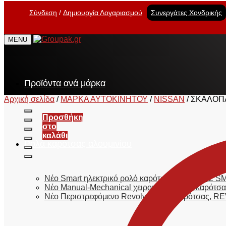
Σύνδεση
Δημιουργία Λογαριασμού
Συνεργάτες Χονδρικής
MENU
Προϊόντα ανά μάρκα
Αρχική σελίδα
/
ΜΑΡΚΑ ΑΥΤΟΚΙΝΗΤΟΥ
/
NISSAN
/
ΣΚΑΛΟΠΑ
Προσθήκη
στο
καλάθι
Ρολά καρότσας αλουμινίου
Νέο Smart ηλεκτρικό ρολό καρότσας, E-ROLL 2
Νέο Manual-Mechanical χειροκίνητο ρολό καρό
Νέο Περιστρεφόμενο Revolver ρολό καρότσας,