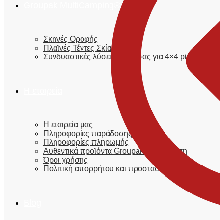
Groupak MultiCamping®
Σκηνές Οροφής
Πλαϊνές Τέντες Σκίασης
Συνδυαστικές λύσεις καρότσας για 4×4 pick-up φο
Η εταιρεία
Η εταιρεία μας
Πληροφορίες παράδοσης
Πληροφορίες πληρωμής
Αυθεντικά προϊόντα Groupak® | Εγγύηση
Όροι χρήσης
Πολιτική απορρήτου και προστασίας
Blog