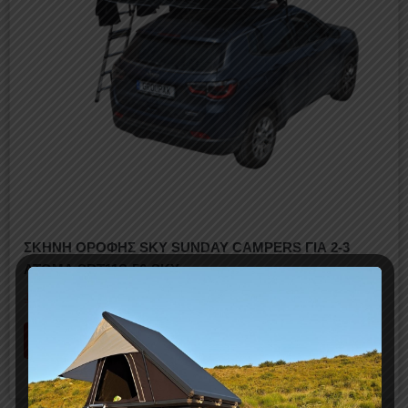
ΣΚΗΝΗ ΟΡΟΦΗΣ SKY SUNDAY CAMPERS ΓΙΑ 2-3
ΑΤΟΜΑ SRT11S-56-SKY
930,00
€
1.531,40
€
Προσθήκη στο καλάθι