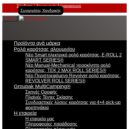
Σύνδεση
Δημιουργία Λογαριασμού
Συνεργάτες Χονδρικής
MENU
Προϊόντα ανά μάρκα
Ρολά καρότσας αλουμινίου
Νέο Smart ηλεκτρικό ρολό καρότσας, E-ROLL 2
SMART SERIES®
Νέο Manual-Mechanical χειροκίνητο ρολό
καρότσας, TEK 2 MAX ROLL SERIES®
Νέο Περιστρεφόμενο Revolver ρολό καρότσας,
REVOLVER ROLL SERIES®
Groupak MultiCamping®
Σκηνές Οροφής
Πλαϊνές Τέντες Σκίασης
Συνδυαστικές λύσεις καρότσας για 4×4 pick-up
φορτηγάκια
Η εταιρεία
Η εταιρεία μας
Πληροφορίες παράδοσης