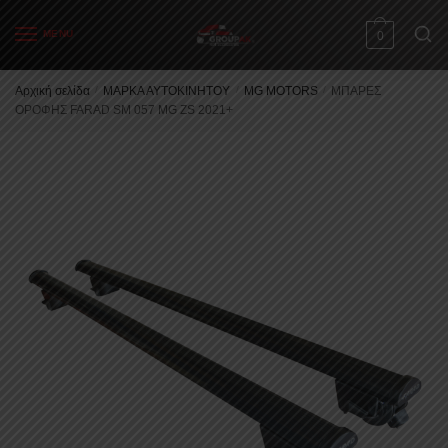
Skip
Skip
to
to
MENU
0
navigation
content
Αρχική σελίδα
/
ΜΑΡΚΑ ΑΥΤΟΚΙΝΗΤΟΥ
/
MG MOTORS
/
ΜΠΑΡΕΣ
ΟΡΟΦΗΣ FARAD SM 057 MG ZS 2021+