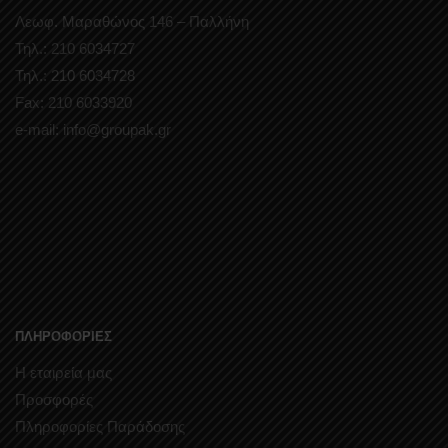
Λεωφ. Μαραθώνος 146 – Παλλήνη
Τηλ.: 210 6034727
Τηλ.: 210 6034728
Fax: 210 6033920
e-mail: info@groupak.gr
ΠΛΗΡΟΦΟΡΙΕΣ
Η εταιρεία μας
Προσφορές
Πληροφορίες Παράδοσης