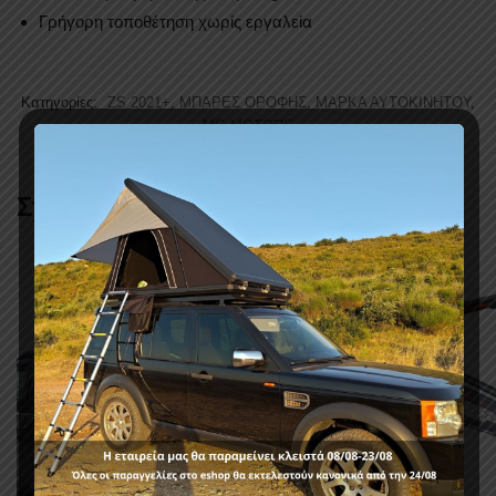
Γρήγορη τοποθέτηση χωρίς εργαλεία
Κατηγορίες:
ZS 2021+
,
ΜΠΑΡΕΣ ΟΡΟΦΗΣ
,
ΜΑΡΚΑ ΑΥΤΟΚΙΝΗΤΟΥ
,
MG MOTORS
Σχετικά προϊόντα
-11%