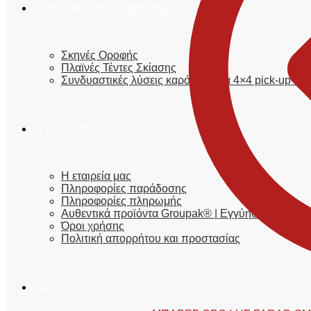
Groupak MultiCamping®
Σκηνές Οροφής
Πλαϊνές Τέντες Σκίασης
Συνδυαστικές λύσεις καρότσας για 4×4 pick-up φο
Η εταιρεία
Η εταιρεία μας
Πληροφορίες παράδοσης
Πληροφορίες πληρωμής
Αυθεντικά προϊόντα Groupak® | Εγγύηση
Όροι χρήσης
Πολιτική απορρήτου και προστασίας
Blog