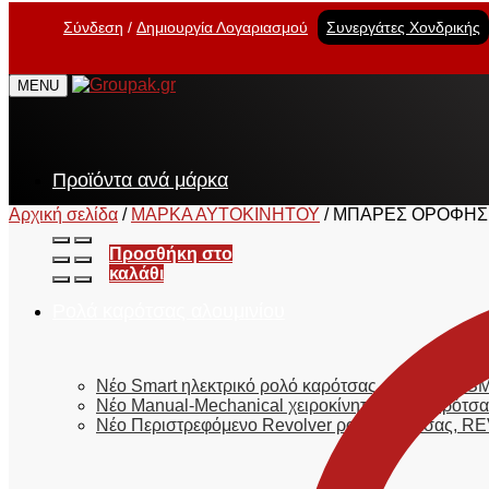
Σύνδεση
Δημιουργία Λογαριασμού
Συνεργάτες Χονδρικής
MENU
Προϊόντα ανά μάρκα
Αρχική σελίδα
/
ΜΑΡΚΑ ΑΥΤΟΚΙΝΗΤΟΥ
/
ΜΠΑΡΕΣ ΟΡΟΦΗΣ 
Προσθήκη στο
καλάθι
Ρολά καρότσας αλουμινίου
Νέο Smart ηλεκτρικό ρολό καρότσας, E-ROLL 2
Νέο Manual-Mechanical χειροκίνητο ρολό καρό
Νέο Περιστρεφόμενο Revolver ρολό καρότσας,