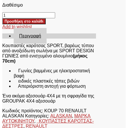
Διαθέσιμο
ΚΟΥΠΑΣΤΕΣ
ΚΑΡΟΤΣΑΣ
Προσθήκη στο καλάθι
KOUP
Add to wishlist
70
RENAULT
Περιγραφή
ALASKAN
ποσότητα
Kουπαστές καρότσας SPORT, βαρέως τύπου
από ανοξείδωτη σωλήνα με SPORT DESIGN
ΓΩΝΙΕΣ από ενισχυμένο αλουμίνιο
(μήκος
70cm)
Γωνίες βαμμένες με ηλεκτροστατική
βαφή
ειδικές πλαστικές τάπες βιδών
Απεριόριστη αντοχή για φόρτωση
Ένα ακόμα αξεσουάρ 4Χ4 με τη σφραγίδα της
GROUPAK 4Χ4 αξεσουάρ
Κωδικός προϊόντος:
KOUP 70 RENAULT
ALASKAN
Κατηγορίες:
ALASKAN
,
ΜΑΡΚΑ
ΑΥΤΟΚΙΝΗΤΟΥ
,
ΚΟΥΠΑΣΤΕΣ ΚΑΡΟΤΣΑΣ-
ΔΕΣΤΡΕΣ
,
RENAULT