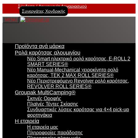
Σύνδεση
Δημιουργία Λογαριασμού
Συνεργάτες Χονδρικής
MENU
Προϊόντα ανά μάρκα
Ρολά καρότσας αλουμινίου
Νέο Smart ηλεκτρικό ρολό καρότσας, E-ROLL 2
SMART SERIES®
Νέο Manual-Mechanical χειροκίνητο ρολό
καρότσας, TEK 2 MAX ROLL SERIES®
Νέο Περιστρεφόμενο Revolver ρολό καρότσας,
REVOLVER ROLL SERIES®
Groupak MultiCamping®
Σκηνές Οροφής
Πλαϊνές Τέντες Σκίασης
Συνδυαστικές λύσεις καρότσας για 4×4 pick-up
φορτηγάκια
Η εταιρεία
Η εταιρεία μας
Πληροφορίες παράδοσης