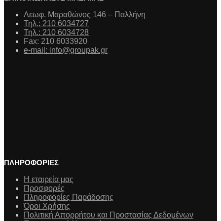
Λεωφ. Μαραθώνος 146 – Παλλήνη
Τηλ.: 210 6034727
Τηλ.: 210 6034728
Fax: 210 6033920
e-mail: info@groupak.gr
ΠΛΗΡΟΦΟΡΙΕΣ
Η εταιρεία μας
Προσφορές
Πληροφορίες Παράδοσης
Όροι Χρήσης
Πολιτική Απορρήτου και Προστασίας Δεδομένων