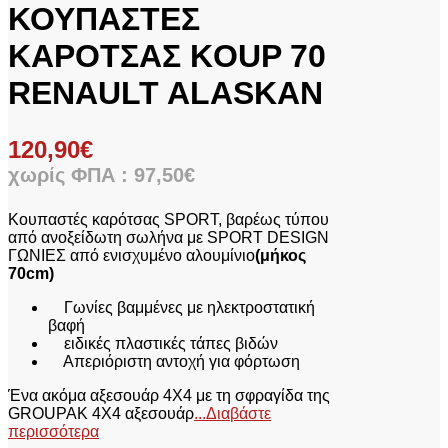
ΚΟΥΠΑΣΤΕΣ
ΚΑΡΟΤΣΑΣ KOUP 70
RENAULT ALASKAN
120,90
€
χωρίς ΦΠΑ :
97,50
€
Kουπαστές καρότσας SPORT, βαρέως τύπου
από ανοξείδωτη σωλήνα με SPORT DESIGN
ΓΩΝΙΕΣ από ενισχυμένο αλουμίνιο
(μήκος
70cm)
Γωνίες βαμμένες με ηλεκτροστατική
βαφή
ειδικές πλαστικές τάπες βιδών
Απεριόριστη αντοχή για φόρτωση
Ένα ακόμα αξεσουάρ 4Χ4 με τη σφραγίδα της
GROUPAK 4Χ4 αξεσουάρ
...Διαβάστε
περισσότερα