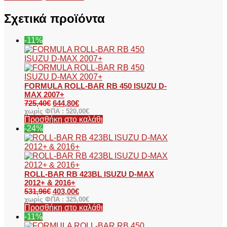
Σχετικά προϊόντα
-11%
FORMULA ROLL-BAR RB 450 ISUZU D-
MAX 2007+
725,40
€
644,80
€
χωρίς ΦΠΑ :
520,00
€
Προσθήκη στο καλάθι
-24%
ROLL-BAR RB 423BL ISUZU D-MAX
2012+ & 2016+
531,96
€
403,00
€
χωρίς ΦΠΑ :
325,00
€
Προσθήκη στο καλάθι
-11%