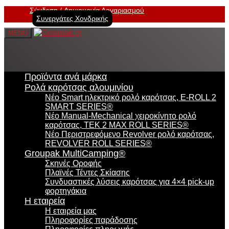
Σύνδεση
Δημιουργία Λογαριασμού
Συνεργάτες Χονδρικής
MENU
Προϊόντα ανά μάρκα
Ρολά καρότσας αλουμινίου
Νέο Smart ηλεκτρικό ρολό καρότσας, E-ROLL 2
SMART SERIES®
Νέο Manual-Mechanical χειροκίνητο ρολό
καρότσας, TEK 2 MAX ROLL SERIES®
Νέο Περιστρεφόμενο Revolver ρολό καρότσας,
REVOLVER ROLL SERIES®
Groupak MultiCamping®
Σκηνές Οροφής
Πλαϊνές Τέντες Σκίασης
Συνδυαστικές λύσεις καρότσας για 4×4 pick-up
φορτηγάκια
Η εταιρεία
Η εταιρεία μας
Πληροφορίες παράδοσης