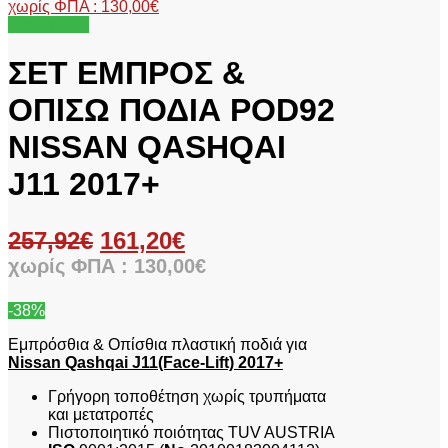
χωρίς ΦΠΑ :
130,00
€
Προσφορά!
ΣΕΤ ΕΜΠΡΟΣ &
ΟΠΙΣΩ ΠΟΔΙΑ POD92
NISSAN QASHQAI
J11 2017+
257,92
€
161,20
€
χωρίς ΦΠΑ :
130,00
€
-38%
Εμπρόσθια & Οπίσθια πλαστική ποδιά για
Nissan Qashqai J11(Face-Lift) 2017+
Γρήγορη τοποθέτηση χωρίς τρυπήματα
και μετατροπές
Πιστοποιητικό ποιότητας TUV AUSTRIA