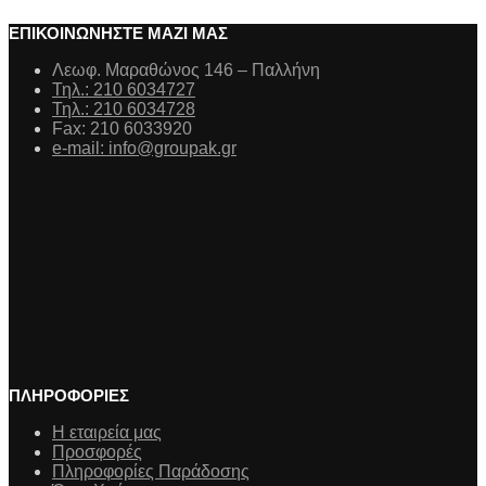
ΕΠΙΚΟΙΝΩΝΗΣΤΕ ΜΑΖΙ ΜΑΣ
Λεωφ. Μαραθώνος 146 – Παλλήνη
Τηλ.: 210 6034727
Τηλ.: 210 6034728
Fax: 210 6033920
e-mail: info@groupak.gr
ΠΛΗΡΟΦΟΡΙΕΣ
Η εταιρεία μας
Προσφορές
Πληροφορίες Παράδοσης