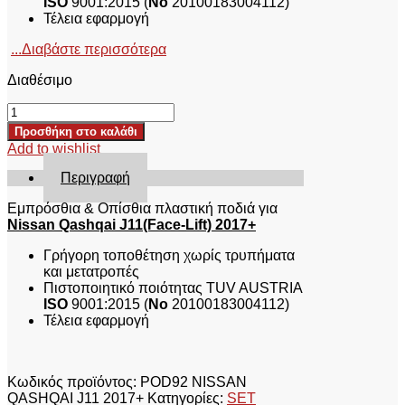
ISO
9001:2015 (
No
20100183004112)
Τέλεια εφαρμογή
...Διαβάστε περισσότερα
Διαθέσιμο
ΣΕΤ
ΕΜΠΡΟΣ
Προσθήκη στο καλάθι
&
Add to wishlist
ΟΠΙΣΩ
ΠΟΔΙΑ
Περιγραφή
POD92
NISSAN
Εμπρόσθια & Οπίσθια πλαστική ποδιά για
QASHQAI
Nissan Qashqai J11(Face-Lift) 2017+
J11
Γρήγορη τοποθέτηση χωρίς τρυπήματα
2017+
και μετατροπές
ποσότητα
Πιστοποιητικό ποιότητας TUV AUSTRIA
ISO
9001:2015 (
No
20100183004112)
Τέλεια εφαρμογή
Κωδικός προϊόντος:
POD92 NISSAN
QASHQAI J11 2017+
Κατηγορίες:
SET