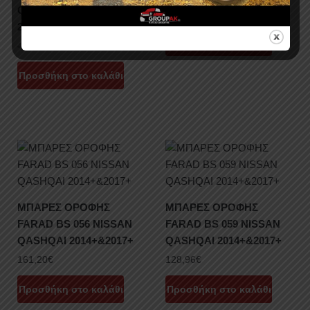
QASHQAI J11
225,68
€
290,16
€
2014+&2017+
Προσθήκη στο καλάθι
32,24
€
48,36
€
Προσθήκη στο καλάθι
ΜΠΑΡΕΣ ΟΡΟΦΗΣ
ΜΠΑΡΕΣ ΟΡΟΦΗΣ
FARAD BS 056 NISSAN
FARAD BS 059 NISSAN
QASHQAI 2014+&2017+
QASHQAI 2014+&2017+
161,20
€
128,96
€
Προσθήκη στο καλάθι
Προσθήκη στο καλάθι