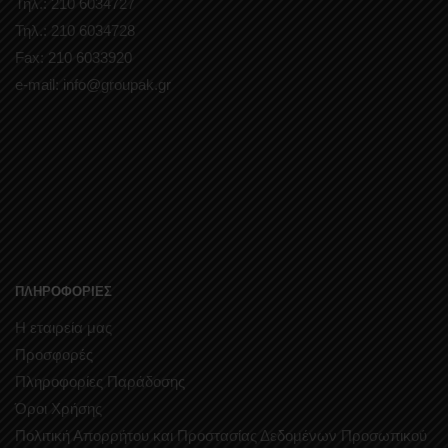
Τηλ.: 210 6034727
Τηλ.: 210 6034728
Fax: 210 6033920
e-mail: info@groupak.gr
ΠΛΗΡΟΦΟΡΙΕΣ
Η εταιρεία μας
Προσφορές
Πληροφορίες Παράδοσης
Όροι Χρήσης
Πολιτική Απορρήτου και Προστασίας Δεδομένων Προσωπικού