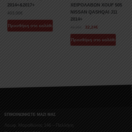
2014+&2017+
ΧΕΙΡΟΛΑΒΩΝ XOUF 505
NISSAN QASHQAI J11
403,00
€
2014+
Προσθήκη στο καλάθι
32,24
€
48,36
€
Προσθήκη στο καλάθι
ΕΠΙΚΟΙΝΩΝΗΣΤΕ ΜΑΖΙ ΜΑΣ
Λεωφ. Μαραθώνος 146 – Παλλήνη