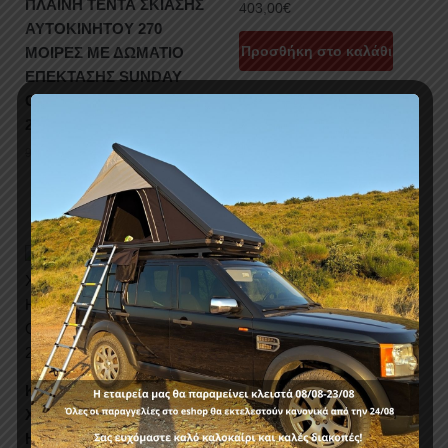
ΠΛΑΪΝΗ ΤΕΝΤΑ ΣΚΙΑΣΗΣ
403,00
€
ΑΥΤΟΚΙΝΗΤΟΥ 270
Προσθήκη στο καλάθι
ΜΟΙΡΕΣ ΜΕ ΔΩΜΑΤΙΟ
ΕΠΕΚΤΑΣΗΣ SUNDAY
CAMPERS WA01-
270ST+CR01
558,00
€
967,20
€
-33%
-22%
ΚΟΤΣΑΔΟΡΟΣ
ΚΑΛΥΜΜΑΤΑ
(ΣΥΣΤΗΜΑ ΠΡΟΣΔΕΣΗΣ)
ΧΕΙΡΟΛΑΒΩΝ ΠΟΡΤΑΣ
COTS 193 NISSAN
HAND 502 NISSAN
QASHQAI 2014+&2017+