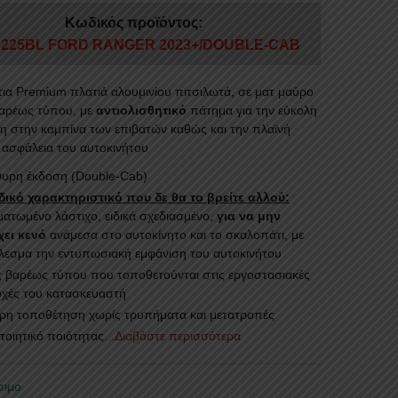
Κωδικός προϊόντος:
 225BL FORD RANGER 2023+/DOUBLE-CAB
ια Premium πλατιά αλουμινίου πιτσιλωτά, σε ματ μαύρο
αρέως τύπου, με
αντιολισθητικό
πάτημα για την εύκολη
 στην καμπίνα των επιβατών καθώς και την πλαϊνή
 ασφάλεια του αυτοκινήτου
/θυρη έκδοση (Double-Cab)
ικό χαρακτηριστικό που δε θα το βρείτε αλλού:
ατωμένο λάστιχο, ειδικά σχεδιασμένο,
για να μην
ει κενό
ανάμεσα στο αυτοκίνητο και το σκαλοπάτι, με
λεσμα την εντυπωσιακή εμφάνιση του αυτοκινήτου
ς βαρέως τύπου που τοποθετούνται στις εργοστασιακές
χές του κατασκευαστή
ρη τοποθέτηση χωρίς τρυπήματα και μετατροπές
ποιητικό ποιότητας
...Διαβάστε περισσότερα
σιμο