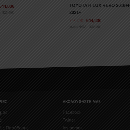
TOYOTA HILUX REVO 2016+
644,80
€
2021+
 :
520,00
€
644,80
€
725,40
€
χωρίς ΦΠΑ :
520,00
€
ΙΕΣ
ΑΚΟΛΟΥΘΗΣΤΕ ΜΑΣ
 μας
Facebook
ς
Twitter
ίες Παράδοσης
Instagram