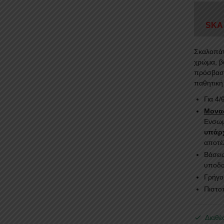
SKA
Σκαλοπάτ
χρώμα, β
πρόσβαση
παθητική
Για 4
Μοναδ
Ενσωμ
υπάρχ
αποτέ
Βάσει
υποδο
Γρήγο
Πιστο
Διαθέ