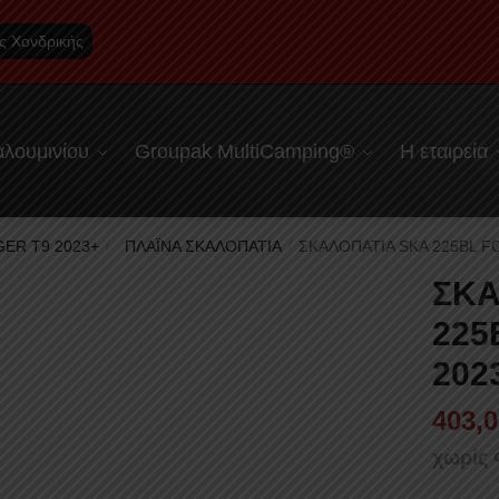
ς Χονδρικής
λουμινίου
Groupak MultiCamping®
Η εταιρεία
ER T9 2023+
ΠΛΑΪΝΑ ΣΚΑΛΟΠΑΤΙΑ
ΣΚΑΛΟΠΑΤΙΑ SKA 225BL 
/
/
ΣΚΑ
225
202
403,0
χωρίς