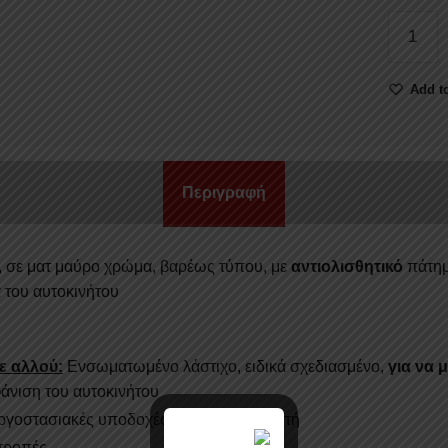
ΣΚΑΛΟΠ
SKA
225BL
Add to
FORD
RANGE
2023+/
CAB
Περιγραφή
ποσότητ
, σε ματ μαύρο χρώμα, βαρέως τύπου, με
αντιολισθητικό
πάτημ
 του αυτοκινήτου
ε αλλού:
Ενσωματωμένο λάστιχο, ειδικά σχεδιασμένο,
για να 
άνιση του αυτοκινήτου
εργοστασιακές υποδοχές του κατασκευαστή
τροπές