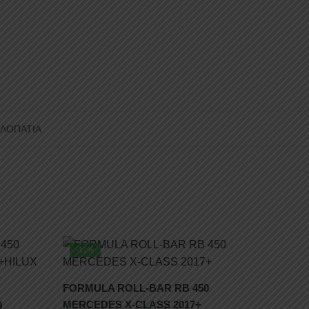
ΛΟΠΑΤΙΑ
-11%
FORMULA ROLL-BAR RB 450
MERCEDES X-CLASS 2017+
0