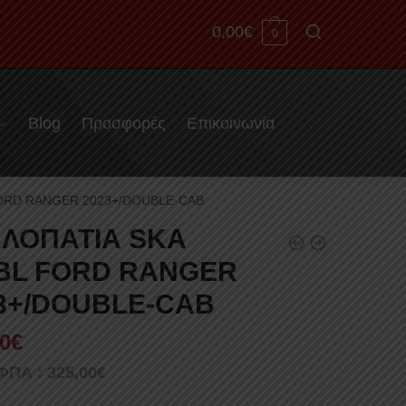
0,00
€
0
Blog
Προσφορές
Επικοινωνία
FORD RANGER 2023+/DOUBLE-CAB
ΛΟΠΑΤΙΑ SKA
BL FORD RANGER
3+/DOUBLE-CAB
0
€
 ΦΠΑ :
325,00
€