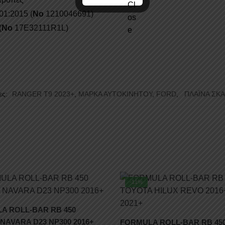
01:2015 (
No
1210046691)
(
No
17E32111R1L)
ες:
RANGER T9 2023+
,
ΜΑΡΚΑ ΑΥΤΟΚΙΝΗΤΟΥ
,
FORD
,
ΠΛΑΪΝΑ ΣΚΑ
-11%
A ROLL-BAR RB 450
NAVARA D23 NP300 2016+
FORMULA ROLL-BAR RB 45