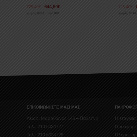
644,80
€
725,40
€
725,40
€
χωρίς ΦΠΑ :
520,00
€
χωρίς ΦΠΑ
ΕΠΙΚΟΙΝΩΝΗΣΤΕ ΜΑΖΙ ΜΑΣ
ΠΛΗΡΟΦΟΡ
Λεωφ. Μαραθώνος 146 – Παλλήνη
Η εταιρεία
Τηλ.: 210 6034727
Προσφορέ
Τηλ.: 210 6034728
Πληροφορ