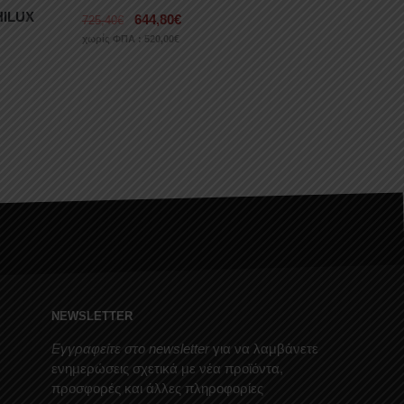
HILUX
644,80
€
725,40
€
χωρίς ΦΠΑ :
520,00
€
NEWSLETTER
Εγγραφείτε στο newsletter
για να λαμβάνετε
ενημερώσεις σχετικά με νέα προϊόντα,
προσφορές και άλλες πληροφορίες