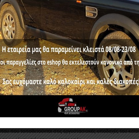
N) 2019+/DOUBLE-CAB
,00
€
Κωδικός προϊόντος:
SKA 225BL MITSUBISHI L200 (TR
 πλατιά αλουμινίου πιτσιλωτά, σε ματ μαύρο χρώμα, βαρέως τ
ίνα των επιβατών καθώς και την πλαϊνή παθητική ασφάλεια το
η (Double-Cab)
ηριστικό που δε θα το βρείτε αλλού:
Ενσωματωμένο λάστιχο,
κίνητο και το σκαλοπάτι, με αποτέλεσμα την εντυπωσιακή εμφά
που που τοποθετούνται στις εργοστασιακές υποδοχές του κατ