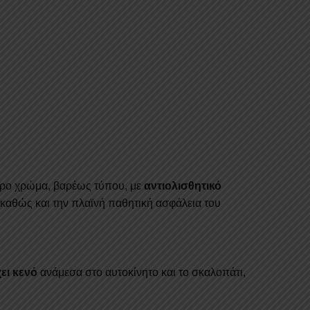
ύρο χρώμα, βαρέως τύπου, με
αντιολισθητικό
καθώς και την πλαϊνή παθητική ασφάλεια του
ει κενό
ανάμεσα στο αυτοκίνητο και το σκαλοπάτι,