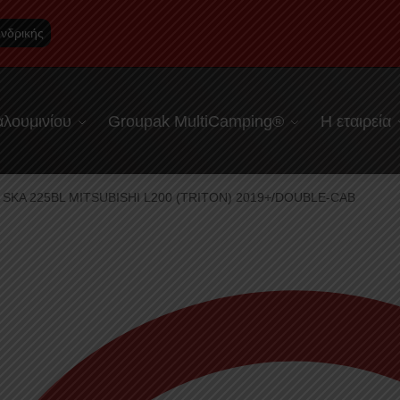
νδρικής
λουμινίου
Groupak MultiCamping®
Η εταιρεία
SKA 225BL MITSUBISHI L200 (TRITON) 2019+/DOUBLE-CAB