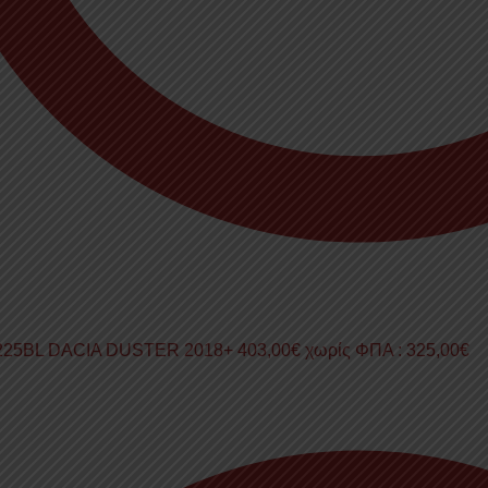
225BL DACIA DUSTER 2018+
403,00
€
χωρίς ΦΠΑ :
325,00
€