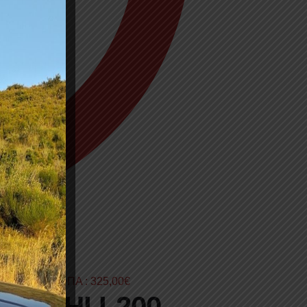
3,00
€
χωρίς ΦΠΑ :
325,00
€
UBISHI L200