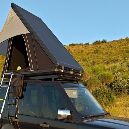
225BL NISSAN NAVARA D23 NP300 2016+/DOUBLE-CAB
40
ΑΤΙΑ SKA 225BL MITS