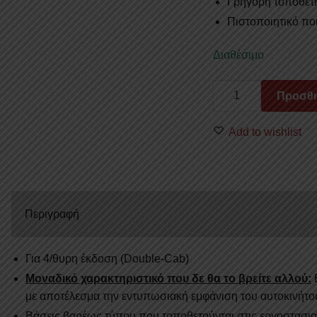
Γρήγορη τοποθέτη
Πιστοποιητικό πο
Διαθέσιμο
ΣΚΑΛΟΠΑΤΙΑ
Προσθή
SKA
225BL
Add to wishlist
MITSUBISHI
L200
(TRITON)
2019+/DOUBLE-
CAB
Περιγραφή
ποσότητα
Για 4/θυρη έκδοση (Double-Cab)
Μοναδικό χαρακτηριστικό που δε θα το βρείτε αλλού:
Ε
με αποτέλεσμα την εντυπωσιακή εμφάνιση του αυτοκινήτο
Βάσεις βαρέως τύπου που τοποθετούνται στις εργοστασι