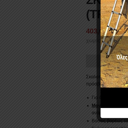
(TRITO
403,00
€
χωρίς ΦΠΑ :
325
Σκαλοπάτια Premium
πρόσβαση στην καμπ
Για 4/θυρη έκδοσ
Μοναδικό χαρακτ
ανάμεσα στο αυτο
Βάσεις βαρέως τύ