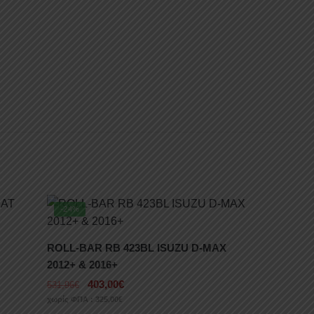
-24%
ROLL-BAR RB 423BL ISUZU D-MAX
2012+ & 2016+
403,00
€
531,96
€
χωρίς ΦΠΑ :
325,00
€