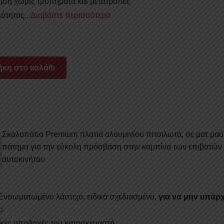
ση χωρίς τρυπήματα και μετατροπές
ιότητας
...Διαβάστε περισσότερα
κη στο καλάθι
Σκαλοπάτια Premium πλατιά αλουμινίου πιτσιλωτά, σε ματ μα
πάτημα για την εύκολη πρόσβαση στην καμπίνα των επιβατών 
αυτοκινήτου
νσωματωμένο λάστιχο, ειδικά σχεδιασμένο,
για να μην υπάρχ
υ
ακές υποδοχές του κατασκευαστή