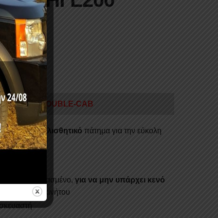
ITON) 2019+/DOUBLE-CAB
ύπου, με
αντιολισθητικό
πάτημα για την εύκολη
υ αυτοκινήτου
 ειδικά σχεδιασμένο,
για να μην υπάρχει κενό
νιση του αυτοκινήτου
ασκευαστή