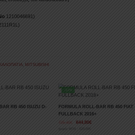
No
1210046691)
2111R1L)
ΚΑΛΟΠΑΤΙΑ
,
MITSUBISHI
-11%
AR RB 450 ISUZU D-
FORMULA ROLL-BAR RB 450 FIAT
FULLBACK 2016+
644,80
€
725,40
€
χωρίς ΦΠΑ :
520,00
€