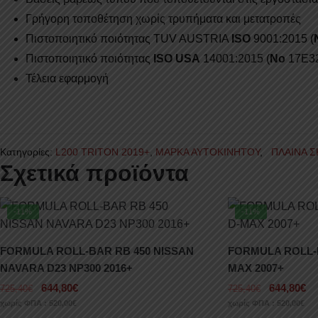
Γρήγορη τοποθέτηση χωρίς τρυπήματα και μετατροπές
Πιστοποιητικό ποιότητας TUV AUSTRIA
ISO
9001:2015 (
Πιστοποιητικό ποιότητας
ISO USA
14001:2015 (
No
17E3
Τέλεια εφαρμογή
Κατηγορίες:
L200 TRITON 2019+
,
ΜΑΡΚΑ ΑΥΤΟΚΙΝΗΤΟΥ
,
ΠΛΑΙΝΑ Σ
Σχετικά προϊόντα
-11%
-11%
FORMULA ROLL-BAR RB 450 NISSAN
FORMULA ROLL-B
NAVARA D23 NP300 2016+
MAX 2007+
644,80
€
644,80
€
725,40
€
725,40
€
χωρίς ΦΠΑ :
520,00
€
χωρίς ΦΠΑ :
520,00
€