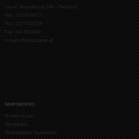
Λεωφ. Μαραθώνος 146 – Παλλήνη
Τηλ.: 210 6034727
Τηλ.: 210 6034728
Fax: 210 6033920
e-mail: info@groupak.gr
ΠΛΗΡΟΦΟΡΙΕΣ
Η εταιρεία μας
Προσφορές
Πληροφορίες Παράδοσης