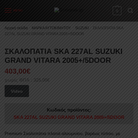
Skip
Skip
to
to
MENU
0
navigation
content
Αρχική σελίδα
/
ΜΑΡΚΑ ΑΥΤΟΚΙΝΗΤΟΥ
/
SUZUKI
/
ΣΚΑΛΟΠΑΤΙΑ SKA
227AL SUZUKI GRAND VITARA 2005+/5DOOR
ΣΚΑΛΟΠΑΤΙΑ SKA 227AL SUZUKI
GRAND VITARA 2005+/5DOOR
403,00
€
χωρίς ΦΠΑ :
325,00
€
Video
Κωδικός προϊόντος:
SKA 227AL SUZUKI GRAND VITARA 2005+/5DOOR
Premium Σκαλοπάτια πλατιά αλουμινίου, βαρέως τύπου, με