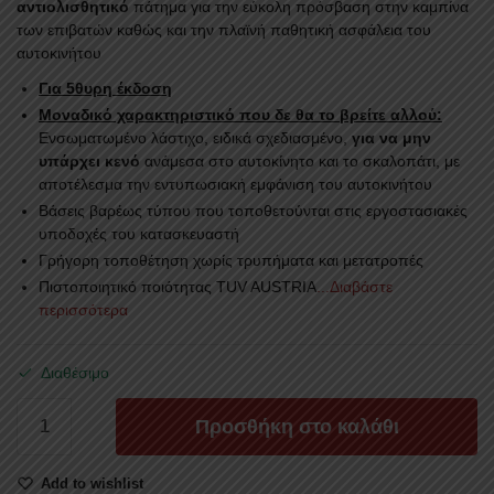
αντιολισθητικό
πάτημα για την εύκολη πρόσβαση στην καμπίνα
των επιβατών καθώς και την πλαϊνή παθητική ασφάλεια του
αυτοκινήτου
Για 5θυρη έκδοση
Μοναδικό χαρακτηριστικό που δε θα το βρείτε αλλού:
Ενσωματωμένο λάστιχο, ειδικά σχεδιασμένο,
για να μην
υπάρχει κενό
ανάμεσα στο αυτοκίνητο και το σκαλοπάτι, με
αποτέλεσμα την εντυπωσιακή εμφάνιση του αυτοκινήτου
Βάσεις βαρέως τύπου που τοποθετούνται στις εργοστασιακές
υποδοχές του κατασκευαστή
Γρήγορη τοποθέτηση χωρίς τρυπήματα και μετατροπές
Πιστοποιητικό ποιότητας TUV AUSTRIA
...Διαβάστε
περισσότερα
Διαθέσιμο
ΣΚΑΛΟΠΑΤΙΑ
Προσθήκη στο καλάθι
SKA
227AL
Add to wishlist
SUZUKI