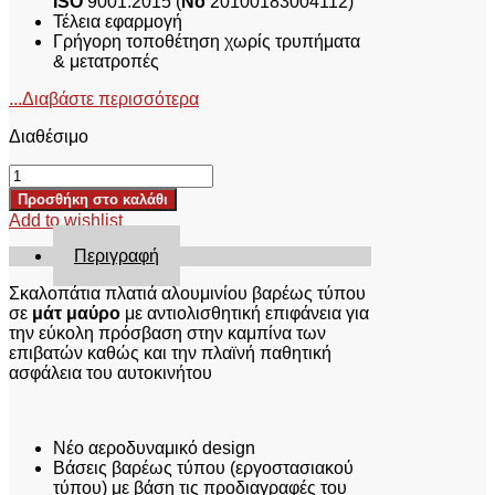
ISO
9001:2015 (
No
20100183004112)
Τέλεια εφαρμογή
Γρήγορη τοποθέτηση χωρίς τρυπήματα
& μετατροπές
...Διαβάστε περισσότερα
Διαθέσιμο
ΣΚΑΛΟΠΑΤΙΑ
SKA
Προσθήκη στο καλάθι
241BL
Add to wishlist
HYUNDAI
TUCSON
Περιγραφή
2015-
2020
Σκαλοπάτια πλατιά αλουμινίου βαρέως τύπου
ποσότητα
σε
μάτ μαύρο
με αντιολισθητική επιφάνεια για
την εύκολη πρόσβαση στην καμπίνα των
επιβατών καθώς και την πλαϊνή παθητική
ασφάλεια του αυτοκινήτου
Νέο αεροδυναμικό design
Βάσεις βαρέως τύπου (εργοστασιακού
τύπου) με βάση τις προδιαγραφές του