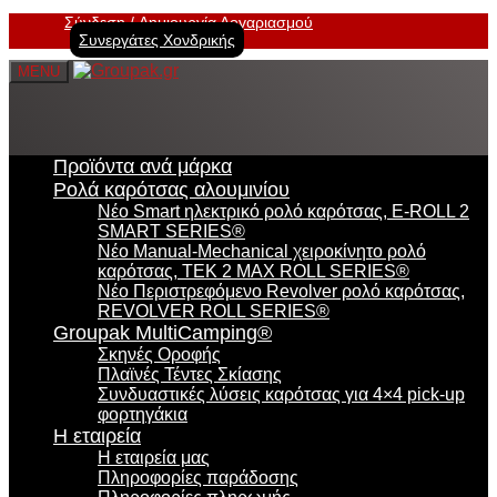
Σύνδεση
Δημιουργία Λογαριασμού
Συνεργάτες Χονδρικής
MENU
Προϊόντα ανά μάρκα
Ρολά καρότσας αλουμινίου
Νέο Smart ηλεκτρικό ρολό καρότσας, E-ROLL 2
SMART SERIES®
Νέο Manual-Mechanical χειροκίνητο ρολό
καρότσας, TEK 2 MAX ROLL SERIES®
Νέο Περιστρεφόμενο Revolver ρολό καρότσας,
REVOLVER ROLL SERIES®
Groupak MultiCamping®
Σκηνές Οροφής
Πλαϊνές Τέντες Σκίασης
Συνδυαστικές λύσεις καρότσας για 4×4 pick-up
φορτηγάκια
Η εταιρεία
Η εταιρεία μας
Πληροφορίες παράδοσης