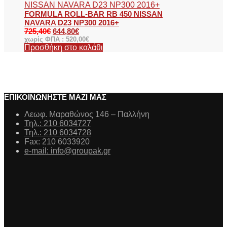
FORMULA ROLL-BAR RB 450 NISSAN
NAVARA D23 NP300 2016+
725,40
€
644,80
€
χωρίς ΦΠΑ :
520,00
€
Προσθήκη στο καλάθι
ΕΠΙΚΟΙΝΩΝΗΣΤΕ ΜΑΖΙ ΜΑΣ
Λεωφ. Μαραθώνος 146 – Παλλήνη
Τηλ.: 210 6034727
Τηλ.: 210 6034728
Fax: 210 6033920
e-mail: info@groupak.gr